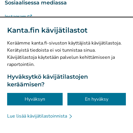
Sosiaalisessa mediassa
(
Avautuu uuteen välilehteen
)
Instagram
(
Avautuu uuteen välilehteen
)
LinkedIn
Kanta.fin kävijätilastot
(
Avautuu uuteen välilehteen
)
Facebook
Keräämme kanta.fi-sivuston käyttäjistä kävijätilastoja.
Kerätyistä tiedoista ei voi tunnistaa sinua.
© Kanta-Palvelut, Kansaneläkelaitos
Kävijätilastoja käytetään palvelun kehittämiseen ja
raportointiin.
Tietosuoja
Tietoa sivustosta
Hyväksytkö kävijätilastojen
keräämisen?
Saavutettavuus
Evästeet
Hyväksyn
En hyväksy
Chattirobotti
Lue lisää kävijätilastoinnista
Kanta-apulainen