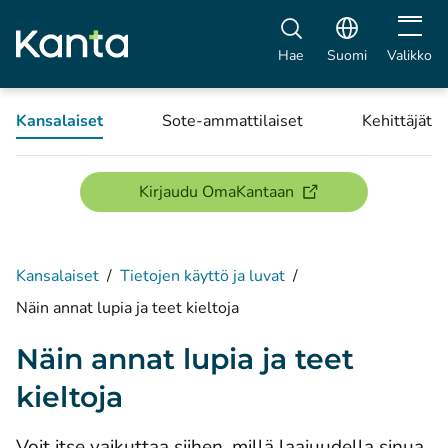
Avaa vali
Hae
Suomi
Valikko
Kansalaiset
Sote-ammattilaiset
Kehittäjät
(avautuu uuteen ikku
Kirjaudu OmaKantaan
Kansalaiset
/
Tietojen käyttö ja luvat
/
Näin annat lupia ja teet kieltoja
Näin annat lupia ja teet
kieltoja
Voit itse vaikuttaa siihen, millä laajuudella sinua