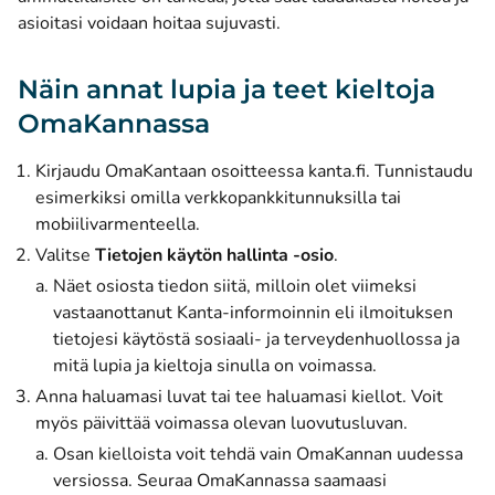
asioitasi voidaan hoitaa sujuvasti.
Näin annat lupia ja teet kieltoja
OmaKannassa
Kirjaudu OmaKantaan osoitteessa kanta.fi. Tunnistaudu
esimerkiksi omilla verkkopankkitunnuksilla tai
mobiilivarmenteella.
Valitse
Tietojen käytön hallinta -osio
.
Näet osiosta tiedon siitä, milloin olet viimeksi
vastaanottanut Kanta-informoinnin eli ilmoituksen
tietojesi käytöstä sosiaali- ja terveydenhuollossa ja
mitä lupia ja kieltoja sinulla on voimassa.
Anna haluamasi luvat tai tee haluamasi kiellot. Voit
myös päivittää voimassa olevan luovutusluvan.
Osan kielloista voit tehdä vain OmaKannan uudessa
versiossa. Seuraa OmaKannassa saamaasi