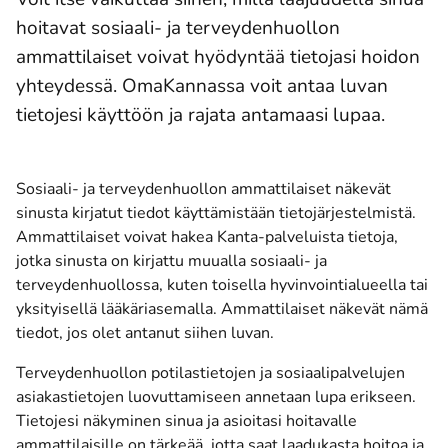
hoitavat sosiaali- ja terveydenhuollon
ammattilaiset voivat hyödyntää tietojasi hoidon
yhteydessä. OmaKannassa voit antaa luvan
tietojesi käyttöön ja rajata antamaasi lupaa.
Sosiaali- ja terveydenhuollon ammattilaiset näkevät
sinusta kirjatut tiedot käyttämistään tietojärjestelmistä.
Ammattilaiset voivat hakea Kanta-palveluista tietoja,
jotka sinusta on kirjattu muualla sosiaali- ja
terveydenhuollossa, kuten toisella hyvinvointialueella tai
yksityisellä lääkäriasemalla. Ammattilaiset näkevät nämä
tiedot, jos olet antanut siihen luvan.
Terveydenhuollon potilastietojen ja sosiaalipalvelujen
asiakastietojen luovuttamiseen annetaan lupa erikseen.
Tietojesi näkyminen sinua ja asioitasi hoitavalle
ammattilaisille on tärkeää, jotta saat laadukasta hoitoa ja