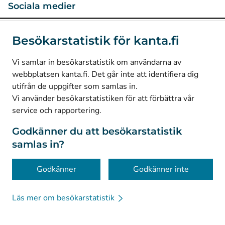
Sociala medier
(
Avautuu uuteen välilehteen
)
Instagram
Besökarstatistik för kanta.fi
(
Avautuu uuteen välilehteen
)
LinkedIn
(
Avautuu uuteen välilehteen
)
Facebook
Vi samlar in besökarstatistik om användarna av
webbplatsen kanta.fi. Det går inte att identifiera dig
utifrån de uppgifter som samlas in.
© Kanta-Palvelut, Kansaneläkelaitos
Vi använder besökarstatistiken för att förbättra vår
service och rapportering.
Dataskydd
Om webbplatsen
Godkänner du att besökarstatistik
samlas in?
Tillgänglighet
Kakor
Godkänner
Godkänner inte
Läs mer om besökarstatistik