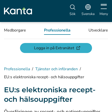
Öppna 
Sök
Svenska
Meny
Medborgare
Professionella
Utvecklare
(öppnas i ett nytt fön
Logga in på Extranätet
Professionella
/
Tjänster och införanden
/
EU:s elektroniska recept- och hälsouppgifter
EU:s elektroniska recept-
och hälsouppgifter
Överföringen av recept- och patientuppgifter