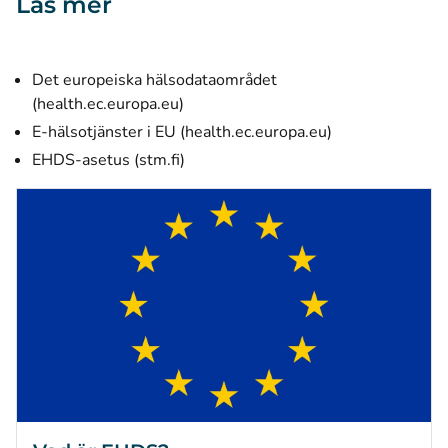
Läs mer
Det europeiska hälsodataområdet
(öppnas i ett nytt fönster)
(health.ec.europa.eu)
(öppnas i ett nyt
E-hälsotjänster i EU (health.ec.europa.eu)
(öppnas i ett nytt fönster)
EHDS-asetus (stm.fi)