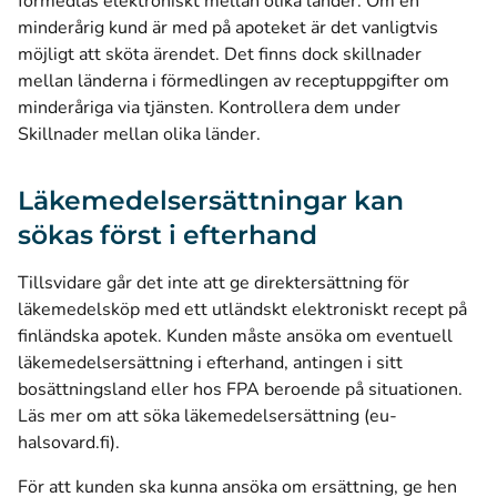
förmedlas elektroniskt mellan olika länder. Om en
minderårig kund är med på apoteket är det vanligtvis
möjligt att sköta ärendet. Det finns dock skillnader
mellan länderna i förmedlingen av receptuppgifter om
minderåriga via tjänsten. Kontrollera dem under
Skillnader mellan olika länder
.
Läkemedelsersättningar kan
sökas först i efterhand
Tillsvidare går det inte att ge direktersättning för
läkemedelsköp med ett utländskt elektroniskt recept på
finländska apotek. Kunden måste ansöka om eventuell
läkemedelsersättning i efterhand, antingen i sitt
bosättningsland eller hos FPA beroende på situationen.
Läs mer om att söka läkemedelsersättning (eu-
(öppnas i ett nytt fönster)
halsovard.fi)
.
För att kunden ska kunna ansöka om ersättning, ge hen