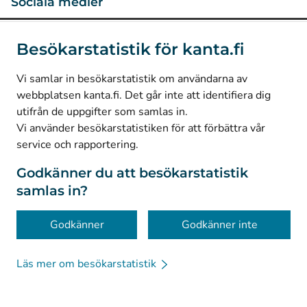
Sociala medier
(
Avautuu uuteen välilehteen
)
Instagram
Besökarstatistik för kanta.fi
(
Avautuu uuteen välilehteen
)
LinkedIn
(
Avautuu uuteen välilehteen
)
Facebook
Vi samlar in besökarstatistik om användarna av
webbplatsen kanta.fi. Det går inte att identifiera dig
utifrån de uppgifter som samlas in.
© Kanta-Palvelut, Kansaneläkelaitos
Vi använder besökarstatistiken för att förbättra vår
service och rapportering.
Dataskydd
Om webbplatsen
Godkänner du att besökarstatistik
samlas in?
Tillgänglighet
Kakor
Godkänner
Godkänner inte
Läs mer om besökarstatistik