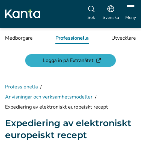
Öppna 
Sök
Svenska
Meny
Medborgare
Professionella
Utvecklare
(öppnas i ett nytt fön
Logga in på Extranätet
Professionella
/
Anvisningar och verksamhetsmodeller
/
Expediering av elektroniskt europeiskt recept
Expediering av elektroniskt
europeiskt recept