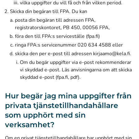
vilka uppgifter du vill få och från vilken period.
Skicka din begäran till FPA. Du kan
posta din begäran till adressen FPA,
registratorskontoret, PB 450, 00056 FPA,
föra den till
FPA:s serviceställe (fpa.fi)
ringa FPA:s servicenummer 020 634 4588 eller
skicka den per e-post till adressen
kirjaamo@kela.fi
.
Om du begär uppgifter via e-post rekommenderar
vi skyddad e-post.
Läs anvisningarna om att skicka
(öppnas i ett nytt fönster)
skyddad e-post (fpa.fi, pdf)
.
Hur begär jag mina uppgifter från
privata tjänstetillhandahållare
som upphört med sin
verksamhet?
Om en privat tjänstetillhandahållare har upphört med sin