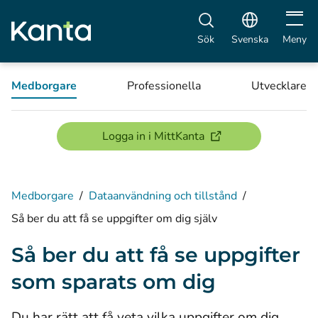
Öppna 
Sök
Svenska
Meny
Medborgare
Professionella
Utvecklare
(öppnas i ett nytt föns
Logga in i MittKanta
Medborgare
/
Dataanvändning och tillstånd
/
Så ber du att få se uppgifter om dig själv
Så ber du att få se uppgifter
som sparats om dig
Du har rätt att få veta vilka uppgifter om dig