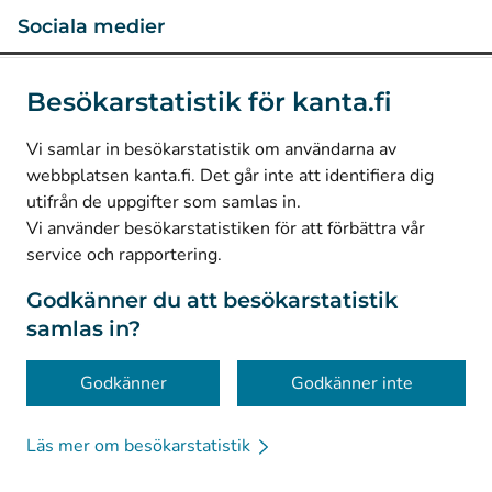
Sociala medier
(
Avautuu uuteen välilehteen
)
Instagram
Besökarstatistik för kanta.fi
(
Avautuu uuteen välilehteen
)
LinkedIn
(
Avautuu uuteen välilehteen
)
Facebook
Vi samlar in besökarstatistik om användarna av
webbplatsen kanta.fi. Det går inte att identifiera dig
utifrån de uppgifter som samlas in.
© Kanta-Palvelut, Kansaneläkelaitos
Vi använder besökarstatistiken för att förbättra vår
service och rapportering.
Dataskydd
Om webbplatsen
Godkänner du att besökarstatistik
samlas in?
Tillgänglighet
Kakor
Godkänner
Godkänner inte
Chattbotten
Läs mer om besökarstatistik
Kanta-kompis