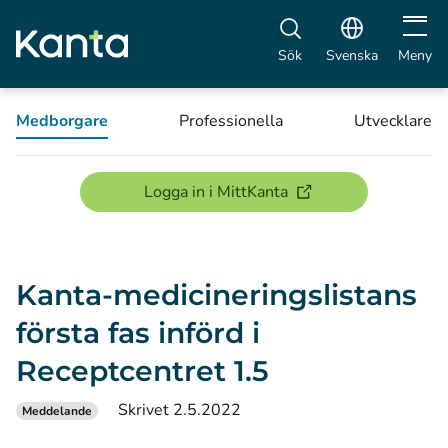
Öppna 
Sök
Svenska
Meny
Medborgare
Professionella
Utvecklare
(öppnas i ett nytt föns
Logga in i MittKanta
Kanta-medicineringslistans
första fas införd i
Receptcentret 1.5
Skrivet 2.5.2022
Meddelande