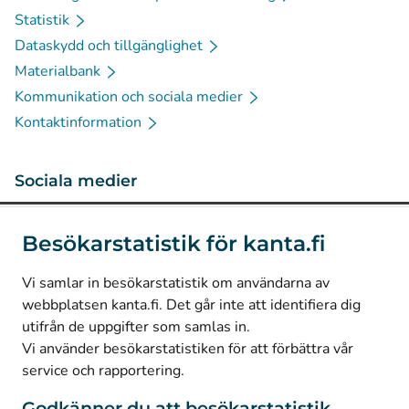
Statistik
Dataskydd och tillgänglighet
Materialbank
Kommunikation och sociala medier
Kontaktinformation
Sociala medier
(
Avautuu uuteen välilehteen
)
Instagram
Besökarstatistik för kanta.fi
(
Avautuu uuteen välilehteen
)
LinkedIn
(
Avautuu uuteen välilehteen
)
Facebook
Vi samlar in besökarstatistik om användarna av
webbplatsen kanta.fi. Det går inte att identifiera dig
utifrån de uppgifter som samlas in.
© Kanta-Palvelut, Kansaneläkelaitos
Vi använder besökarstatistiken för att förbättra vår
service och rapportering.
Dataskydd
Om webbplatsen
Godkänner du att besökarstatistik