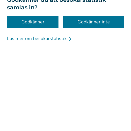
samlas in?
Tillgänglighet
Kakor
Godkänner
Godkänner inte
Läs mer om besökarstatistik