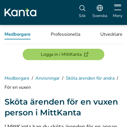
Öppna 
Sök
Svenska
Meny
Medborgare
Professionella
Utvecklare
(öppnas i ett nytt föns
Logga in i MittKanta
Medborgare
/
Anvisningar
/
Sköta ärenden för andra
/
För en vuxen
Sköta ärenden för en vuxen
person i MittKanta
I MittKanta kan du sköta ärenden för en annan