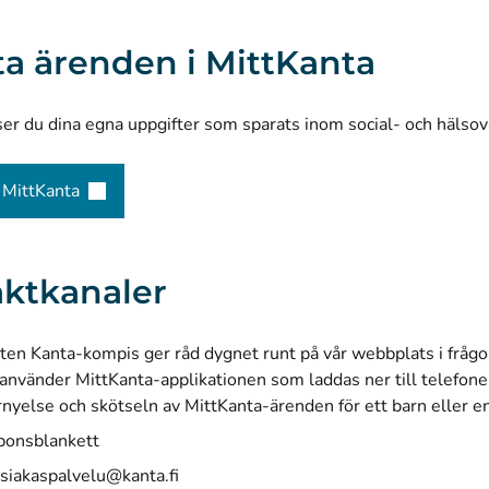
ta ärenden i MittKanta
ser du dina egna uppgifter som sparats inom social- och hälso
i MittKanta
(öppnas i ett nytt fönster)
ktkanaler
ten Kanta-kompis
ger råd dygnet runt på vår webbplats i frågo
använder MittKanta-applikationen som laddas ner till telefone
rnyelse och skötseln av MittKanta-ärenden för ett barn eller 
ponsblankett
asiakaspalvelu@kanta.fi