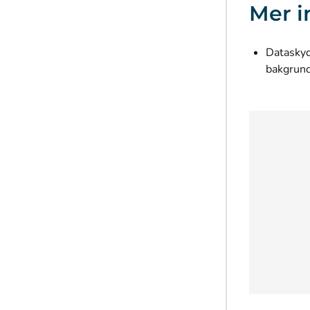
Mer i
Dataskyd
bakgrund