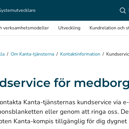
Systemutvecklare
ch verksamhetsmodeller
Utveckling
Kundrelation och s
lla
/
Om Kanta-tjänsterna
/
Kontaktinformation
/
Kundservic
dservice för medbor
 kan kontakta Kanta‑tjänsternas kundservice via 
onsblanketten eller genom att ringa oss. D
oten Kanta‑kompis tillgänglig för dig dygnet 