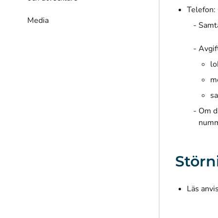
Telefon:
Media
Samta
Avgif
lo
mo
sa
Om di
numm
Störn
Läs anvi