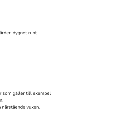
vården dygnet runt.
r som gäller till exempel
n,
en närstående vuxen.