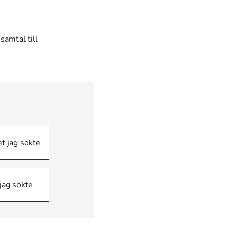
samtal till
nster)
et jag sökte
 jag sökte