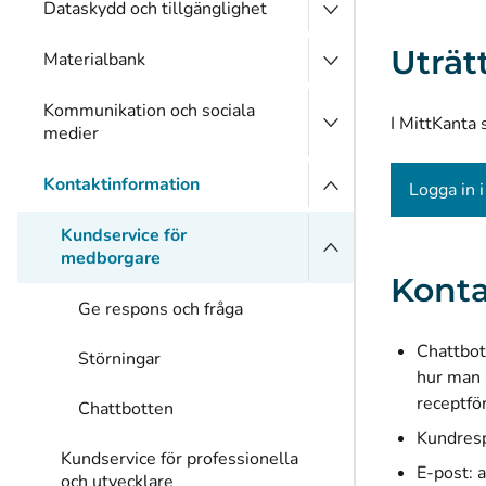
Dataskydd och tillgänglighet
Uträt
Materialbank
Kommunikation och sociala
I MittKanta 
medier
Kontaktinformation
Logga in 
Kundservice för
medborgare
Konta
Ge respons och fråga
Chattbot
Störningar
hur man 
receptfö
Chattbotten
Kundres
Kundservice för professionella
E-post: 
och utvecklare