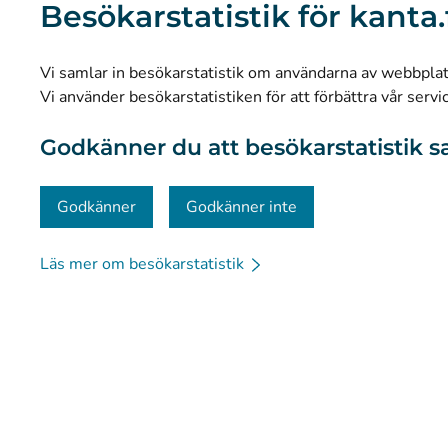
Besökarstatistik för kanta.
Forskning och kunskapsbaserad ledning
Statistik
Vi samlar in besökarstatistik om användarna av webbplatse
Dataskydd och tillgänglighet
Vi använder besökarstatistiken för att förbättra vår servi
Materialbank
Godkänner du att besökarstatistik s
Kommunikation och sociala medier
Kontaktinformation
Godkänner
Godkänner inte
Läs mer om besökarstatistik
© Kanta-Palvelut, Kansaneläkelaitos
Dataskydd
Om 