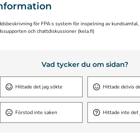
nformation
dsbeskrivning för FPA:s system för inspelning av kundsamtal, 
(öppnas i ett nytt fö
ssupporten och chattdiskussioner (kela.fi)
Vad tycker du om sidan?
Hittade det jag sökte
Hittade delvis d
Förstod inte saken
Hittade inte det