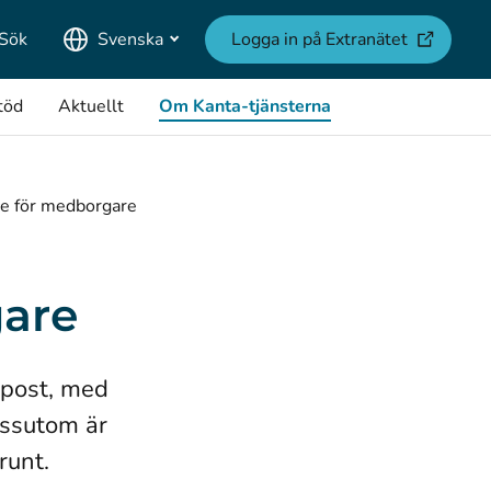
(öppnas i e
Sök
Svenska
Logga in på Extranätet
töd
Aktuellt
Om Kanta-tjänsterna
e för medborgare
gare
e‑post, med
essutom är
runt.