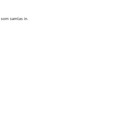
r som samlas in.
Chattbotten
Kanta-kompis