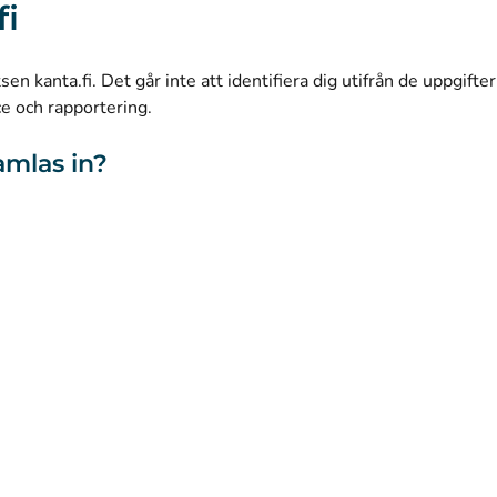
fi
(
Avautuu uuteen välilehteen
)
LinkedIn
(
Avautuu uuteen välilehteen
)
Facebook
n kanta.fi. Det går inte att identifiera dig utifrån de uppgifte
ce och rapportering.
amlas in?
webbplatsen
Tillgänglighet
Kakor