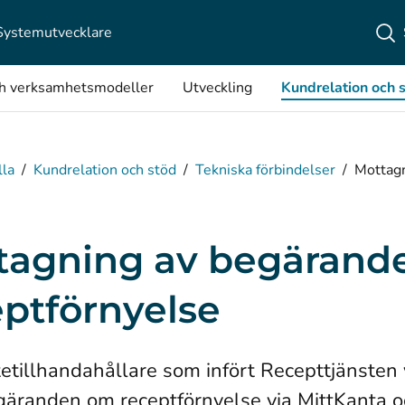
Systemutvecklare
ch verksamhetsmodeller
Utveckling
Kundrelation och 
lla
/
Kundrelation och stöd
/
Tekniska förbindelser
/
Mottagn
tagning av begärand
eptförnyelse
tetillhandahållare som infört Recepttjänsten 
äranden om receptförnyelse via MittKanta oc