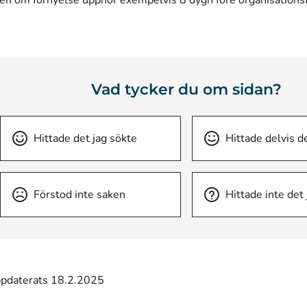
en om förnyelse upphör exempelvis 8 dygn före organisations
Vad tycker du om sidan?
Hittade det jag sökte
Hittade delvis d
Förstod inte saken
Hittade inte det
ppdaterats 18.2.2025