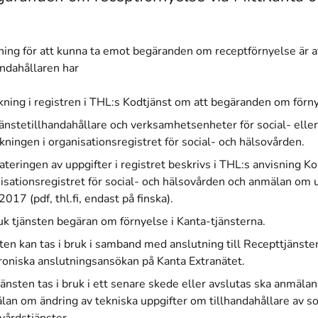
ning för att kunna ta emot begäranden om receptförnyelse är a
andahållaren har
kning i registren i THL:s Kodtjänst om att begäranden om förn
jänstetillhandahållare och verksamhetsenheter för social- elle
kningen i organisationsregistret för social- och hälsovården.
teringen av uppgifter i registret beskrivs i THL:s anvisning
Ko
isationsregistret för social- och hälsovården och anmälan om 
(öppnas i ett nytt fönster)
2017 (pdf, thl.fi, endast på finska).
bruk tjänsten begäran om förnyelse i Kanta-tjänsterna.
ten kan tas i bruk i samband med anslutning till Recepttjänsten
roniska anslutningsansökan på Kanta Extranätet.
jänsten tas i bruk i ett senare skede eller avslutas ska anmäl
an om ändring av tekniska uppgifter om tillhandahållare av so