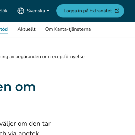
(öppnas i e
Sök
Svenska
Logga in på Extranätet
stöd
Aktuellt
Om Kanta-tjänsterna
ing av begäranden om receptförnyelse
en om
väljer om den tar
h via apotek.