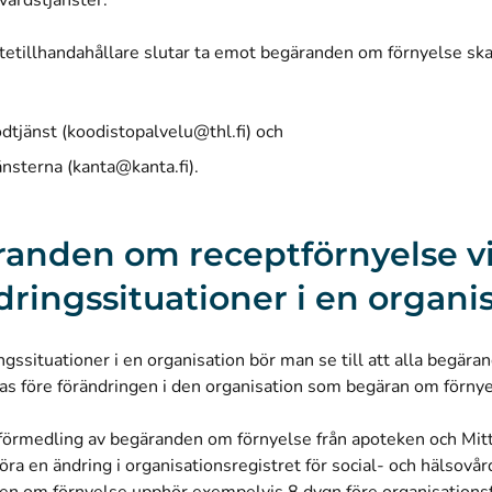
vårdstjänster.
tetillhandahållare slutar ta emot begäranden om förnyelse ska
dtjänst (
koodistopalvelu@thl.fi
) och
änsterna (
kanta@kanta.fi
).
anden om receptförnyelse v
dringssituationer i en organi
ngssituationer i en organisation bör man se till att alla begär
s före förändringen i den organisation som begäran om förnyels
 förmedling av begäranden om förnyelse från apoteken och Mit
ra en ändring i organisationsregistret för social- och hälsovå