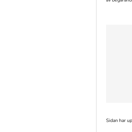
av begärand
Sidan har u