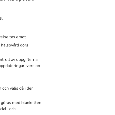
tt
yelse tas emot.
r hälsovård görs
ntroll av uppgifterna i
uppdateringar, version
 och väljs då i den
an göras med blanketten
cial- och