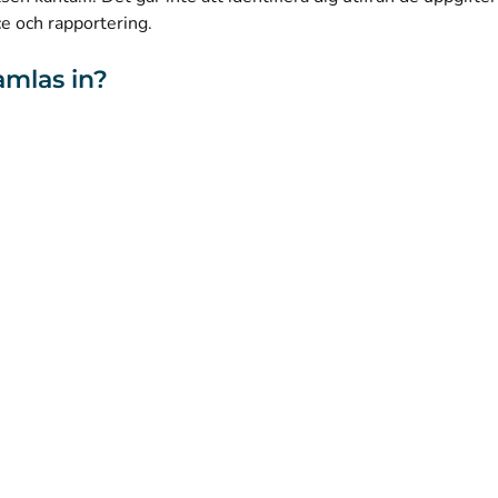
ce och rapportering.
amlas in?
webbplatsen
Tillgänglighet
Kakor