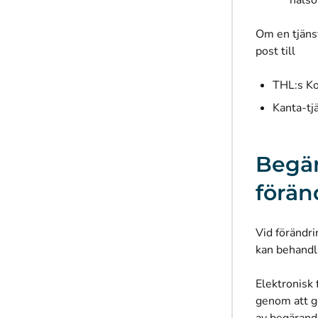
hälso
Om en tjäns
post till
THL:s Ko
Kanta-tj
Begär
förän
Vid förändri
kan behandla
Elektronisk
genom att gö