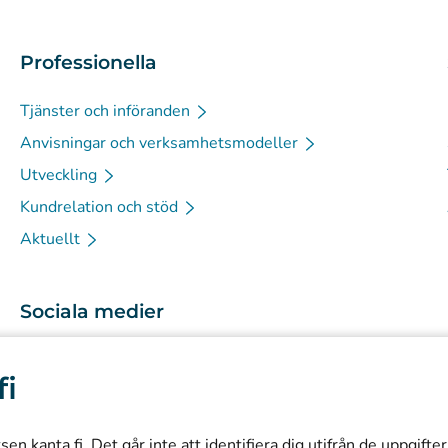
Professionella
Tjänster och införanden
Anvisningar och verksamhetsmodeller
Utveckling
Kundrelation och stöd
Aktuellt
Sociala medier
(
Avautuu uuteen välilehteen
)
Instagram
fi
(
Avautuu uuteen välilehteen
)
LinkedIn
(
Avautuu uuteen välilehteen
)
Facebook
n kanta.fi. Det går inte att identifiera dig utifrån de uppgifte