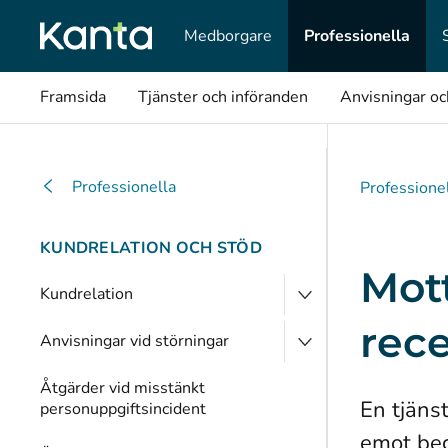
Medborgare
Professionella
Framsida
Tjänster och införanden
Anvisningar o
Professionella
Professione
KUNDRELATION OCH STÖD
Mot
Kundrelation
rec
Anvisningar vid störningar
Åtgärder vid misstänkt
En tjäns
personuppgiftsincident
emot beg