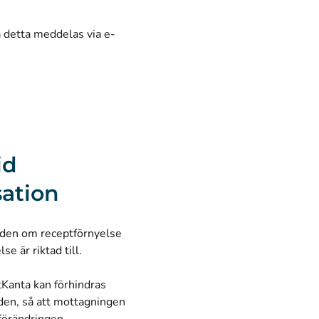
 detta meddelas via e-
id
sation
anden om receptförnyelse
e är riktad till.
tKanta kan förhindras
rden, så att mottagningen