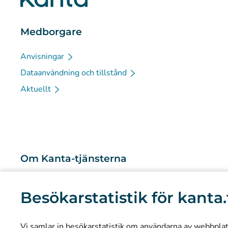
Medborgare
Anvisningar
Dataanvändning och tillstånd
Aktuellt
Om Kanta-tjänsterna
Vad är Kanta-tjänsterna?
Besökarstatistik för kanta.
Forskning och kunskapsbaserad ledning
Statistik
Vi samlar in besökarstatistik om användarna av webbplatse