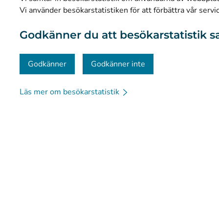
Dataskydd och tillgänglighet
Vi använder besökarstatistiken för att förbättra vår servi
Materialbank
Godkänner du att besökarstatistik s
Kommunikation och sociala medier
Kontaktinformation
Godkänner
Godkänner inte
Läs mer om besökarstatistik
© Kanta-Palvelut, Kansaneläkelaitos
Dataskydd
Om 