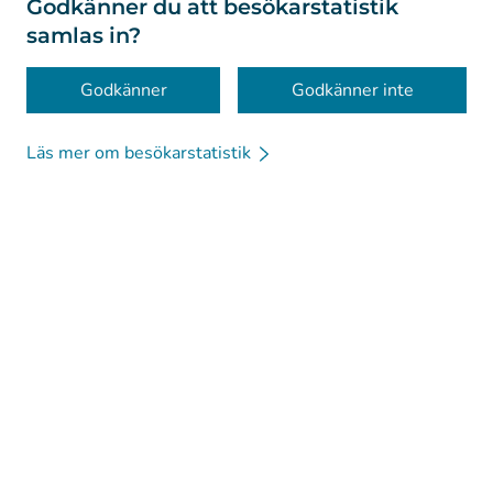
Om webbplatsen
Godkänner du att besökarstatistik
samlas in?
Tillgänglighet
Kakor
Godkänner
Godkänner inte
Chattbotten
Läs mer om besökarstatistik
Kanta-kompis