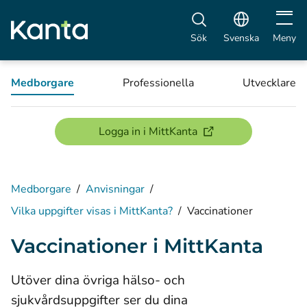
Öppna 
Sök
Svenska
Meny
Medborgare
Professionella
Utvecklare
(öppnas i ett nytt föns
Logga in i MittKanta
Medborgare
/
Anvisningar
/
Vilka uppgifter visas i MittKanta?
/
Vaccinationer
Vaccinationer i MittKanta
Utöver dina övriga hälso- och
sjukvårdsuppgifter ser du dina