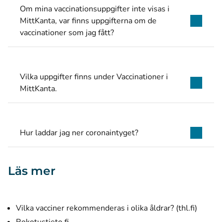
Om mina vaccinationsuppgifter inte visas i
MittKanta, var finns uppgifterna om de
vaccinationer som jag fått?
Vilka uppgifter finns under Vaccinationer i
MittKanta.
Hur laddar jag ner coronaintyget?
Läs mer
(öppnas
Vilka vacciner rekommenderas i olika åldrar? (thl.fi)
(öppnas i ett nytt fönster)