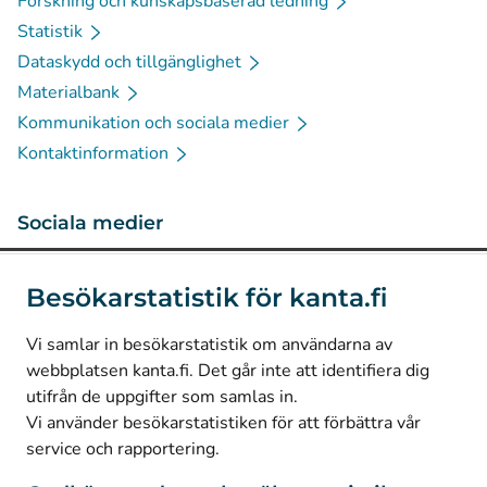
Forskning och kunskapsbaserad ledning
Statistik
Dataskydd och tillgänglighet
Materialbank
Kommunikation och sociala medier
Kontaktinformation
Sociala medier
(
Avautuu uuteen välilehteen
)
Instagram
Besökarstatistik för kanta.fi
(
Avautuu uuteen välilehteen
)
LinkedIn
(
Avautuu uuteen välilehteen
)
Facebook
Vi samlar in besökarstatistik om användarna av
webbplatsen kanta.fi. Det går inte att identifiera dig
utifrån de uppgifter som samlas in.
© Kanta-Palvelut, Kansaneläkelaitos
Vi använder besökarstatistiken för att förbättra vår
service och rapportering.
Dataskydd