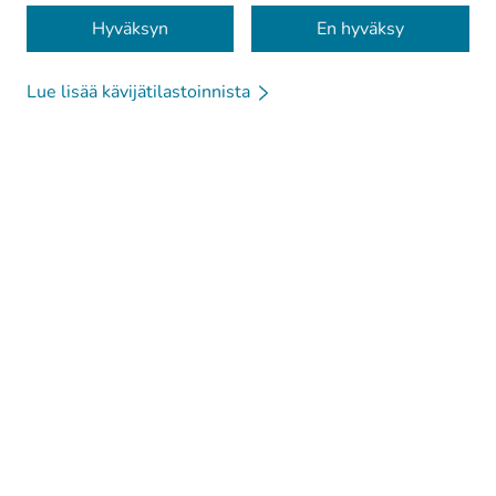
Evästeet
Hyväksyn
En hyväksy
Lue lisää kävijätilastoinnista