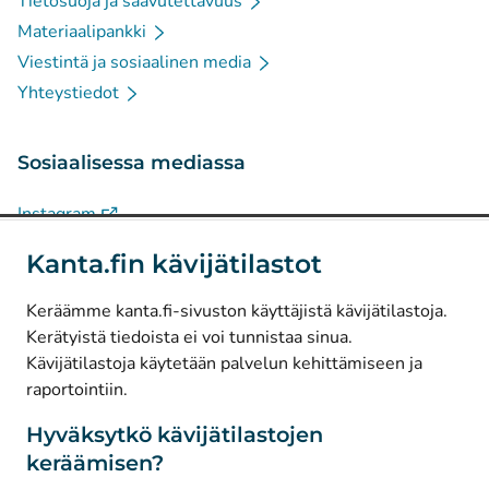
Tietosuoja ja saavutettavuus
Materiaalipankki
Viestintä ja sosiaalinen media
Yhteystiedot
Sosiaalisessa mediassa
(
Avautuu uuteen välilehteen
)
Instagram
(
Avautuu uuteen välilehteen
)
LinkedIn
Kanta.fin kävijätilastot
(
Avautuu uuteen välilehteen
)
Facebook
Keräämme kanta.fi-sivuston käyttäjistä kävijätilastoja.
Kerätyistä tiedoista ei voi tunnistaa sinua.
© Kanta-Palvelut, Kansaneläkelaitos
Kävijätilastoja käytetään palvelun kehittämiseen ja
raportointiin.
Tietosuoja
Tietoa sivustosta
Hyväksytkö kävijätilastojen
keräämisen?
Saavutettavuus