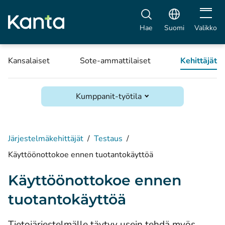
Avaa vali
Hae
Suomi
Valikko
Kansalaiset
Sote-ammattilaiset
Kehittäjät
Kumppanit-työtila
Järjestelmäkehittäjät
/
Testaus
/
Käyttöönottokoe ennen tuotantokäyttöä
Käyttöönottokoe ennen
tuotantokäyttöä
Tietojärjestelmälle täytyy usein tehdä myös