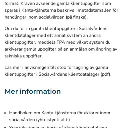
format.
Kraven avseende gamla klientuppgifter som
sparas i Kanta-tjänsterna beskrivs i metadatamallen för
handlingar inom socialvården (på finska)
.
Om du för in gamla klientuppgifter i Socialvårdens
klientdatalager med ett annat system än andra
klientuppgifter,
meddela FPA med vilket system du
arkiverar gamla uppgifter på en anmälan om ändring av
tekniska uppgifter
.
Läs mer i anvisningen till stöd för lagring av gamla
(öppnas i
klientuppgifter i Socialvårdens klientdatalager (pdf)
.
Mer information
Handboken om Kanta-tjänsterna för aktörer inom
(öppnas i ett nytt fönster)
socialvården (yhteistyotilat.fi)
Specifikationer av Socialvårdens klientdatalager