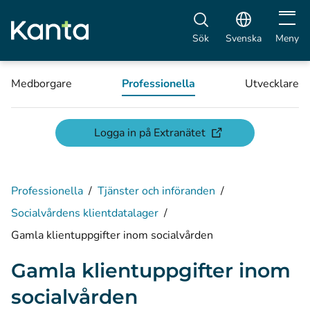
Öppna 
Sök
Svenska
Meny
Medborgare
Professionella
Utvecklare
(öppnas i ett nytt fön
Logga in på Extranätet
Professionella
/
Tjänster och införanden
/
Socialvårdens klientdatalager
/
Gamla klientuppgifter inom socialvården
Gamla klientuppgifter inom
socialvården