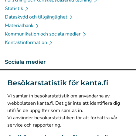
Forskning och kunskapsbaserad ledning
Statistik
Dataskydd och tillgänglighet
Materialbank
Kommunikation och sociala medier
Kontaktinformation
Sociala medier
(
Avautuu uuteen välilehteen
)
Instagram
Besökarstatistik för kanta.fi
(
Avautuu uuteen välilehteen
)
LinkedIn
(
Avautuu uuteen välilehteen
)
Facebook
Vi samlar in besökarstatistik om användarna av
webbplatsen kanta.fi. Det går inte att identifiera dig
utifrån de uppgifter som samlas in.
© Kanta-Palvelut, Kansaneläkelaitos
Vi använder besökarstatistiken för att förbättra vår
service och rapportering.
Dataskydd
Om webbplatsen