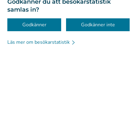
Godkänner du att besökarstatistik
samlas in?
Tillgänglighet
Kakor
Godkänner
Godkänner inte
Chattbot för
Läs mer om besökarstatistik
professionella