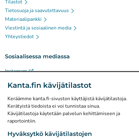
Tilastot
Tietosuoja ja saavutettavuus
Materiaalipankki
Viestintä ja sosiaalinen media
Yhteystiedot
Sosiaalisessa mediassa
(
Avautuu uuteen välilehteen
)
Instagram
(
Avautuu uuteen välilehteen
)
LinkedIn
Kanta.fin kävijätilastot
(
Avautuu uuteen välilehteen
)
Facebook
Keräämme kanta.fi-sivuston käyttäjistä kävijätilastoja.
Kerätyistä tiedoista ei voi tunnistaa sinua.
© Kanta-Palvelut, Kansaneläkelaitos
Kävijätilastoja käytetään palvelun kehittämiseen ja
raportointiin.
Tietosuoja
Tietoa sivustosta
Hyväksytkö kävijätilastojen