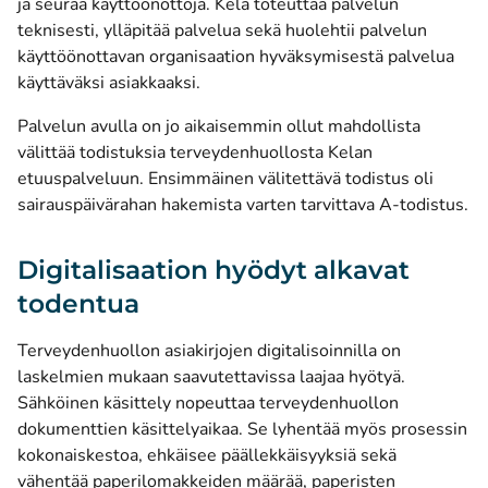
ja seuraa käyttöönottoja. Kela toteuttaa palvelun
teknisesti, ylläpitää palvelua sekä huolehtii palvelun
käyttöönottavan organisaation hyväksymisestä palvelua
käyttäväksi asiakkaaksi.
Palvelun avulla on jo aikaisemmin ollut mahdollista
välittää todistuksia terveydenhuollosta Kelan
etuuspalveluun. Ensimmäinen välitettävä todistus oli
sairauspäivärahan hakemista varten tarvittava A-todistus.
Digitalisaation hyödyt alkavat
todentua
Terveydenhuollon asiakirjojen digitalisoinnilla on
laskelmien mukaan saavutettavissa laajaa hyötyä.
Sähköinen käsittely nopeuttaa terveydenhuollon
dokumenttien käsittelyaikaa. Se lyhentää myös prosessin
kokonaiskestoa, ehkäisee päällekkäisyyksiä sekä
vähentää paperilomakkeiden määrää, paperisten