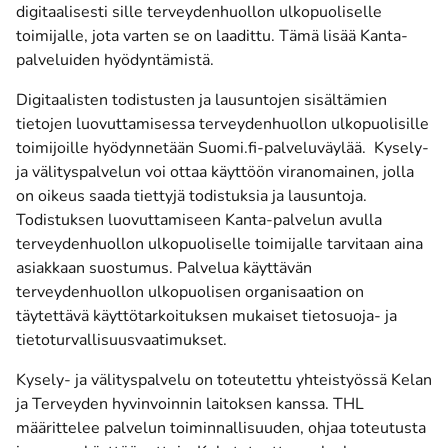
digitaalisesti sille terveydenhuollon ulkopuoliselle
toimijalle, jota varten se on laadittu. Tämä lisää Kanta-
palveluiden hyödyntämistä.
Digitaalisten todistusten ja lausuntojen sisältämien
tietojen luovuttamisessa terveydenhuollon ulkopuolisille
toimijoille hyödynnetään Suomi.fi-palveluväylää. Kysely-
ja välityspalvelun voi ottaa käyttöön viranomainen, jolla
on oikeus saada tiettyjä todistuksia ja lausuntoja.
Todistuksen luovuttamiseen Kanta-palvelun avulla
terveydenhuollon ulkopuoliselle toimijalle tarvitaan aina
asiakkaan suostumus. Palvelua käyttävän
terveydenhuollon ulkopuolisen organisaation on
täytettävä käyttötarkoituksen mukaiset tietosuoja- ja
tietoturvallisuusvaatimukset.
Kysely- ja välityspalvelu on toteutettu yhteistyössä Kelan
ja Terveyden hyvinvoinnin laitoksen kanssa. THL
määrittelee palvelun toiminnallisuuden, ohjaa toteutusta