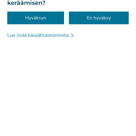
keräämisen?
Saavutettavuus
Evästeet
Hyväksyn
En hyväksy
Lue lisää kävijätilastoinnista