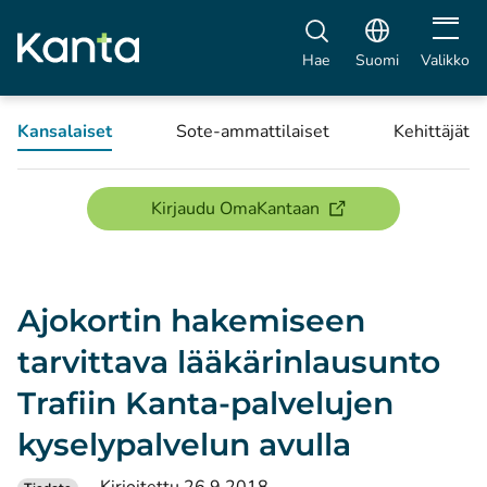
Avaa vali
Hae
Suomi
Valikko
Kansalaiset
Sote-ammattilaiset
Kehittäjät
(avautuu uuteen ikku
Kirjaudu OmaKantaan
Ajokortin hakemiseen
tarvittava lääkärinlausunto
Trafiin Kanta-palvelujen
kyselypalvelun avulla