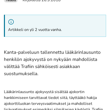
Kirjoitettu 26.9.2018
Tiedote
Artikkeli on yli 2 vuotta vanha.
Kanta-palveluun tallennettu lääkärinlausunto
henkilön ajokyvystä on nykyään mahdollista
välittää Trafiin sähköisesti asiakkaan
suostumuksella.
Lääkärinlausunto ajokyvystä sisältää ajokortin
hankkimiseen tarvittavat tiedot siitä, täyttääkö hakija
ajokorttiluokan terveysvaatimukset ja mahdolliset
lisävaatimukset esimerkiksi silmälasien käytöstä. Trafiin