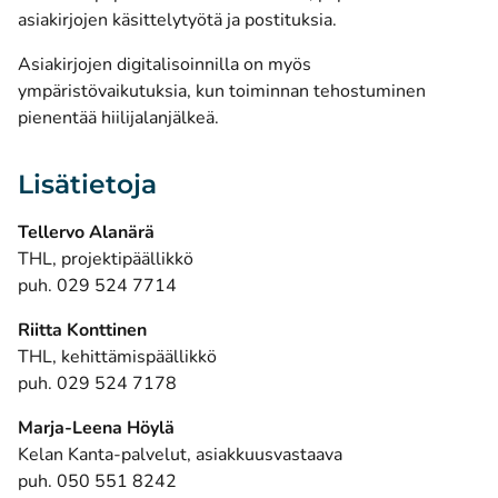
asiakirjojen käsittelytyötä ja postituksia.
Asiakirjojen digitalisoinnilla on myös
ympäristövaikutuksia, kun toiminnan tehostuminen
pienentää hiilijalanjälkeä.
Lisätietoja
Tellervo Alanärä
THL, projektipäällikkö
puh. 029 524 7714
Riitta Konttinen
THL, kehittämispäällikkö
puh. 029 524 7178
Marja-Leena Höylä
Kelan Kanta-palvelut, asiakkuusvastaava
puh. 050 551 8242