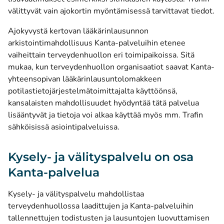
välittyvät vain ajokortin myöntämisessä tarvittavat tiedot.
Ajokyvystä kertovan lääkärinlausunnon
arkistointimahdollisuus Kanta-palveluihin etenee
vaiheittain terveydenhuollon eri toimipaikoissa. Sitä
mukaa, kun terveydenhuollon organisaatiot saavat Kanta-
yhteensopivan lääkärinlausuntolomakkeen
potilastietojärjestelmätoimittajalta käyttöönsä,
kansalaisten mahdollisuudet hyödyntää tätä palvelua
lisääntyvät ja tietoja voi alkaa käyttää myös mm. Trafin
sähköisissä asiointipalveluissa.
Kysely- ja välityspalvelu on osa
Kanta-palvelua
Kysely- ja välityspalvelu mahdollistaa
terveydenhuollossa laadittujen ja Kanta-palveluihin
tallennettujen todistusten ja lausuntojen luovuttamisen