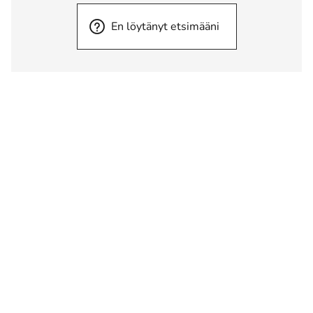
En löytänyt etsimääni