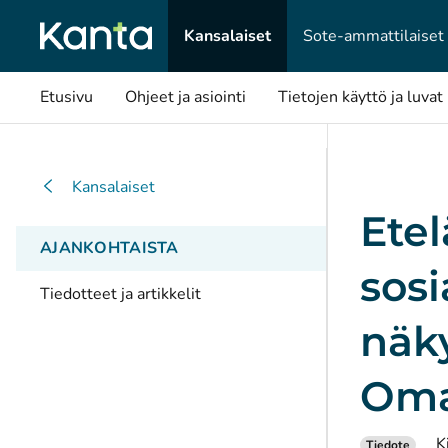
Kansalaiset
Sote-ammattilaiset
Etusivu
Ohjeet ja asiointi
Tietojen käyttö ja luvat
Kansalaiset
Etel
AJANKOHTAISTA
sosi
Tiedotteet ja artikkelit
näky
Oma
K
Tiedote