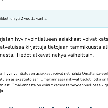
ikkeli on yli 2 vuotta vanha.
rjalan hyvinvointialueen asiakkaat voivat kat
palveluissa kirjattuja tietojaan tammikuusta a
sta. Tiedot alkavat näkyä vaiheittain.
lan hyvinvointialueen asiakkaat voivat nyt nähdä OmaKanta-ve
elujen asiakastietojaan. OmaKannassa näkyvät tiedot, jotka on 
än asti OmaKannasta on voinut katsoa terveydenhuollossa kirja
ja.