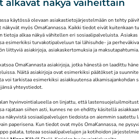
t alkavat näkyä vaiheittain
assa käytössä olevaan asiakastietojärjestelmään on tehty päivit
t näkyvät myös OmaKannassa. Kaikki tiedot eivät kuitenkaan 
an tietoja alkaa näkyä vähitellen eri sosiaalipalveluista. Asiakas
 esimerkiksi turvakotipalveluun tai lähisuhde- ja perheväkiva
n liittyviä asiakirjoja, asiakaskertomuksia ja maksutapahtumia
katsoa OmaKannasta asiakirjoja, jotka hänestä on laadittu hän
eluissa. Näitä asiakirjoja ovat esimerkiksi päätökset ja suunnite
 voi tarkistaa esimerkiksi asiakkuutensa alkamisajankohdan 
jänsä yhteystiedot.
alan hyvinvointialueella on linjattu, että lastensuojeluilmoitus
rajataan siihen asti, kunnes ne on ehditty käsitellä asiakkaa
 näkyvistä sosiaalipalvelujen tiedoista on aiemmin saatettu l
 vain paperisena. Kun tiedot ovat myös OmaKannassa, ne pysyvät
lppo palata, toteaa sosiaalipalvelujen ja kotihoidon järjestelmie