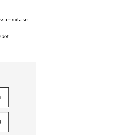
ssa – mitä se
iedot
n
i