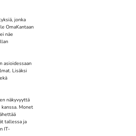
yksiä, jonka
tule OmaKantaan
 ei näe
llan
.
en asioidessaan
lmat. Lisäksi
sekä
ten näkyvyyttä
n kanssa. Monet
ähettää
 tallessa ja
n IT-