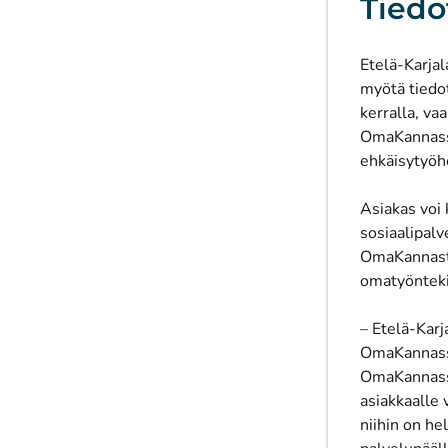
Tiedo
Etelä-Karjal
myötä tiedo
kerralla, va
OmaKannassa
ehkäisytyöhö
Asiakas voi 
sosiaalipalv
OmaKannasta
omatyönteki
– Etelä-Karj
OmaKannassa 
OmaKannassa
asiakkaalle
niihin on he