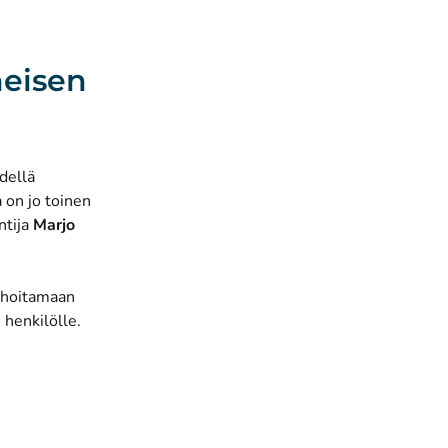
heisen
dellä
a on jo toinen
ntija
Marjo
ä hoitamaan
 henkilölle.