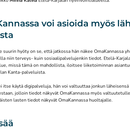
likkö
Minna Kälviä
Etelä-Karjalan hyvinvointialueelta.
nnassa voi asioida myös lä
sta
le suurin hyöty on se, että jatkossa hän näkee OmaKannassa yh
lla niin terveys- kuin sosiaalipalvelujenkin tiedot. Etelä-Karjal
lue, missä tämä on mahdollista, iloitsee liiketoiminnan asiantu
lan Kanta-palveluista.
ei itse käytä digipalveluja, hän voi valtuuttaa jonkun läheisens
estaan, jolloin tiedot näkyvät OmaKannassa myös valtuutetulle
käisten lasten tiedot näkyvät OmaKannassa huoltajalle.
isää