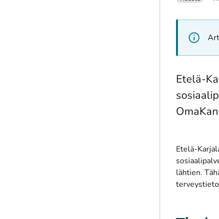
Art
Etelä-Ka
sosiaali
OmaKanna
Etelä-Karja
sosiaalipalv
lähtien. Täh
terveystieto