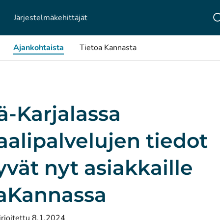
Järjestelmä­kehittäjät
Ajankohtaista
Tietoa Kannasta
ä-Karjalassa
aalipalvelujen tiedot
vät nyt asiakkaille
Kannassa
irjoitettu 8.1.2024