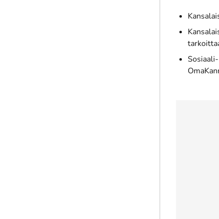
Kansalais
Kansalai
tarkoitta
Sosiaali
OmaKanna