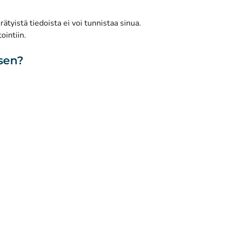
(
Avautuu uuteen välilehteen
)
Facebook
ätyistä tiedoista ei voi tunnistaa sinua.
ointiin.
isen?
toa sivustosta
Saavutettavuus
Evästeet