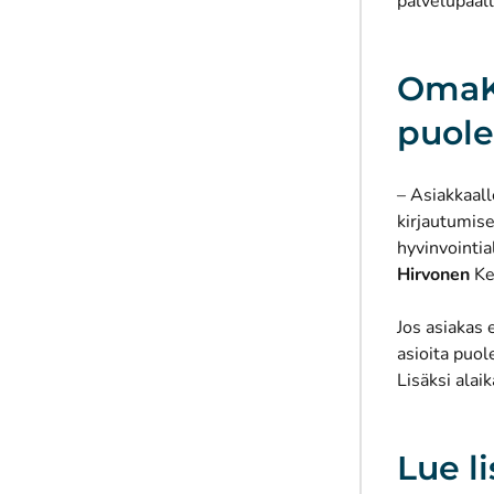
palvelupääl
OmaKa
puole
– Asiakkaal
kirjautumise
hyvinvointia
Hirvonen
Ke
Jos asiakas 
asioita puol
Lisäksi alai
Lue l