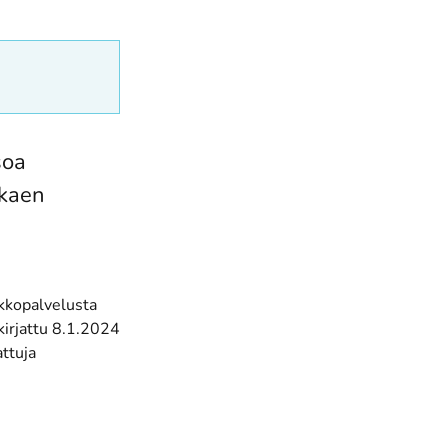
soa
lkaen
rkkopalvelusta
kirjattu 8.1.2024
ttuja