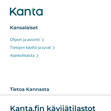
Kansalaiset
Ohjeet ja asiointi
Tietojen käyttö ja luvat
Ajankohtaista
Tietoa Kannasta
Mitä Kanta-palvelut ovat?
Kanta.fin kävijätilastot
Tutkimus ja tiedolla johtaminen