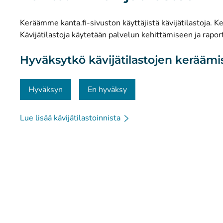
Tilastot
Keräämme kanta.fi-sivuston käyttäjistä kävijätilastoja. Ker
Tietosuoja ja saavutettavuus
Kävijätilastoja käytetään palvelun kehittämiseen ja raport
Materiaalipankki
Hyväksytkö kävijätilastojen kerääm
Viestintä ja sosiaalinen media
Yhteystiedot
Hyväksyn
En hyväksy
Lue lisää kävijätilastoinnista
© Kanta-Palvelut, Kansaneläkelaitos
Tietosuoja
Tie