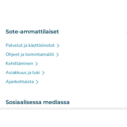
Sote-ammattilaiset
Palvelut ja käyttöönotot
Ohjeet ja toimintamallit
Kehittäminen
Asiakkuus ja tuki
Ajankohtaista
Sosiaalisessa mediassa
(
Avautuu uuteen välilehteen
)
Instagram
(
Avautuu uuteen välilehteen
)
LinkedIn