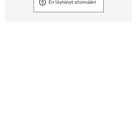
En löytänyt etsimääni