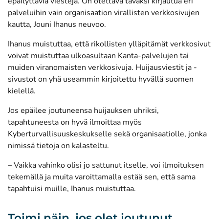
epäilyttäviä viestejä. On otettava tavaksi kirjautua eri
palveluihin vain organisaation virallisten verkkosivujen
kautta, Jouni Ihanus neuvoo.
Ihanus muistuttaa, että rikollisten ylläpitämät verkkosivut
voivat muistuttaa ulkoasultaan Kanta-palvelujen tai
muiden viranomaisten verkkosivuja. Huijausviestit ja -
sivustot on yhä useammin kirjoitettu hyvällä suomen
kielellä.
Jos epäilee joutuneensa huijauksen uhriksi,
tapahtuneesta on hyvä ilmoittaa myös
Kyberturvallisuuskeskukselle sekä organisaatiolle, jonka
nimissä tietoja on kalasteltu.
– Vaikka vahinko olisi jo sattunut itselle, voi ilmoituksen
tekemällä ja muita varoittamalla estää sen, että sama
tapahtuisi muille, Ihanus muistuttaa.
Toimi näin, jos olet joutunut