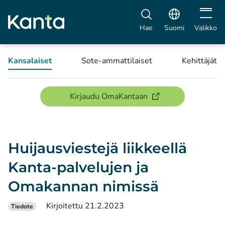
Avaa vali
Hae
Suomi
Valikko
Kansalaiset
Sote-ammattilaiset
Kehittäjät
(avautuu uuteen ikku
Kirjaudu OmaKantaan
Huijausviestejä liikkeellä
Kanta-palvelujen ja
Omakannan nimissä
Kirjoitettu 21.2.2023
Tiedote