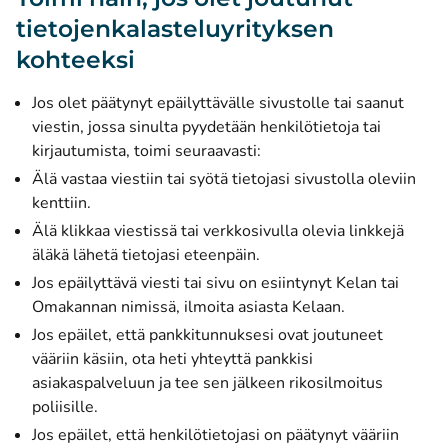
tietojenkalasteluyrityksen
kohteeksi
Jos olet päätynyt epäilyttävälle sivustolle tai saanut
viestin, jossa sinulta pyydetään henkilötietoja tai
kirjautumista, toimi seuraavasti:
Älä vastaa viestiin tai syötä tietojasi sivustolla oleviin
kenttiin.
Älä klikkaa viestissä tai verkkosivulla olevia linkkejä
äläkä lähetä tietojasi eteenpäin.
Jos epäilyttävä viesti tai sivu on esiintynyt Kelan tai
Omakannan nimissä, ilmoita asiasta Kelaan.
Jos epäilet, että pankkitunnuksesi ovat joutuneet
vääriin käsiin, ota heti yhteyttä pankkisi
asiakaspalveluun ja tee sen jälkeen rikosilmoitus
poliisille.
Jos epäilet, että henkilötietojasi on päätynyt vääriin