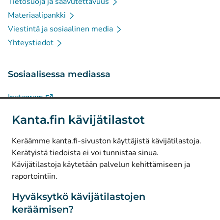
Tietosuoja ja saavutettavuus
Materiaalipankki
Viestintä ja sosiaalinen media
Yhteystiedot
Sosiaalisessa mediassa
(
Avautuu uuteen välilehteen
)
Instagram
(
Avautuu uuteen välilehteen
)
LinkedIn
Kanta.fin kävijätilastot
(
Avautuu uuteen välilehteen
)
Facebook
Keräämme kanta.fi-sivuston käyttäjistä kävijätilastoja.
Kerätyistä tiedoista ei voi tunnistaa sinua.
© Kanta-Palvelut, Kansaneläkelaitos
Kävijätilastoja käytetään palvelun kehittämiseen ja
raportointiin.
Tietosuoja
Tietoa sivustosta
Hyväksytkö kävijätilastojen
keräämisen?
Saavutettavuus