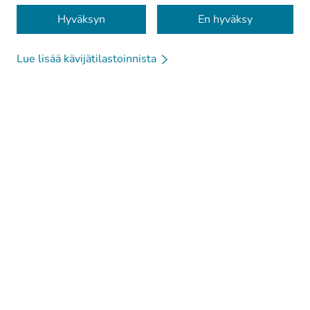
Evästeet
Hyväksyn
En hyväksy
Lue lisää kävijätilastoinnista