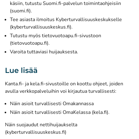
käsiin, tutustu Suomi.fi-palvelun toimintaohjeisiin
(avautuu uuteen ikkunaan)
(suomi.fi).
Tee asiasta ilmoitus Kyberturvallisuuskeskukselle
(avautuu uuteen ikkunaan)
(kyberturvallisuuskeskus.fi).
Tutustu myös tietovuotoapu.fi-sivustoon
(avautuu uuteen ikkunaan)
(tietovuotoapu.fi).
Varoita tuttaviasi huijauksesta.
Lue lisää
Kanta.fi- ja kela.fi-sivustoille on koottu ohjeet, joiden
avulla verkkopalveluihin voi kirjautua turvallisesti:
Näin asioit turvallisesti Omakannassa
(avautuu uut
Näin asioit turvallisesti OmaKelassa (kela.fi).
Näin suojaudut nettihuijaukselta
(avautuu uuteen ikkunaan)
(kyberturvallisuuskeskus.fi)