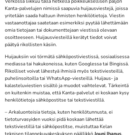
Verkossa liikkuu tällä hetkellä poikkeuksellisen paljon
Kanta-palvelujen nimissä saapuvia huijausviestejä, joissa
yritetään saada haltuun ihmisten henkilötietoja. Viestin
vastaanottajaa saatetaan esimerkiksi pyytää lähettämään
omia tietojaan tai dokumenttejaan viestissä olevaan
osoitteeseen. Huijausviesteillä kerätyt tiedot voivat
päätyä rikollisten käsiin.
Huijauksiin voi törmätä sähköpostiviestissä, sosiaalisessa
mediassa tai hakukoneissa, kuten Googlessa tai Bingissä.
Rikolliset voivat lähestyä ihmisiä myös tekstiviesteillä,
puhelinsoitoilla tai WhatsApp-viesteillä. Huijaus- ja
kalasteluviestien sisältö ja muodot vaihtelevat. Tärkeintä
on kuitenkin muistaa, että Kanta-palvelut ei koskaan kysy
henkilötietoja sähköpostitse tai tekstiviestillä.
– Arkaluonteisia tietoja, kuten henkilötunnusta, ei
tietoturvasyiden vuoksi pidä koskaan lähettää
tekstiviestillä tai sähköpostitse, muistuttaa Kelan
teknisen tilannekuvakeskuksen päällikkö
Jouni Ihanus
.