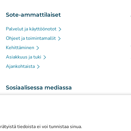
Sote-ammattilaiset
Palvelut ja käyttöönotot
Ohjeet ja toimintamallit
Kehittäminen
Asiakkuus ja tuki
Ajankohtaista
Sosiaalisessa mediassa
(
Avautuu uuteen välilehteen
)
Instagram
(
Avautuu uuteen välilehteen
)
LinkedIn
(
Avautuu uuteen välilehteen
)
Facebook
ätyistä tiedoista ei voi tunnistaa sinua.