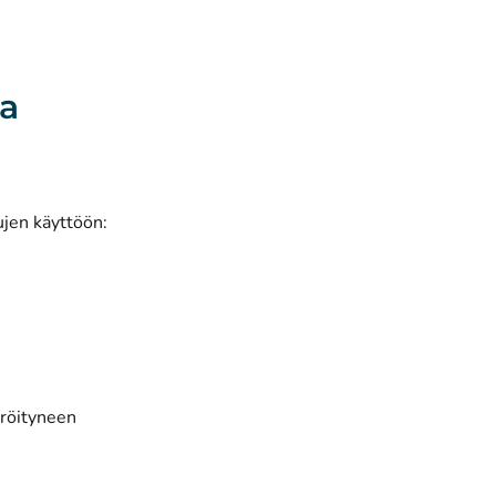
sa
ujen käyttöön:
eröityneen