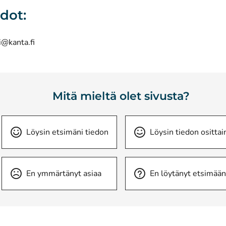
edot:
i@kanta.fi
Mitä mieltä olet sivusta?
Löysin etsimäni tiedon
Löysin tiedon osittai
En ymmärtänyt asiaa
En löytänyt etsimään