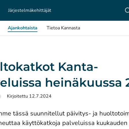
Järjestelmä­kehittäjät
Ajankohtaista
Tietoa Kannasta
ltokatkot Kanta-
veluissa heinäkuussa
Kirjoitettu 12.7.2024
mme tässä suunnitellut päivitys- ja huoltotoim
iheuttaa käyttökatkoja palveluissa kuukauden