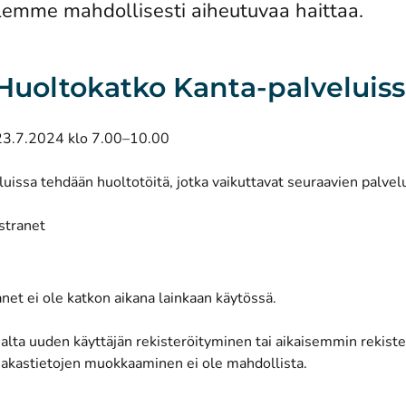
lemme mahdollisesti aiheutuvaa haittaa.
: Huoltokatko Kanta-palveluis
23.7.2024 klo 7.00–10.00
uissa tehdään huoltotöitä, jotka vaikuttavat seuraavien palvel
stranet
net ei ole katkon aikana lainkaan käytössä.
alta uuden käyttäjän rekisteröityminen tai aikaisemmin rekist
siakastietojen muokkaaminen ei ole mahdollista.