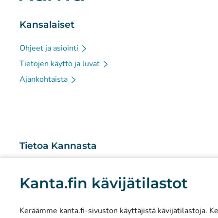
Kansalaiset
Ohjeet ja asiointi
Tietojen käyttö ja luvat
Ajankohtaista
Tietoa Kannasta
Mitä Kanta-palvelut ovat?
Kanta.fin kävijätilastot
Tutkimus ja tiedolla johtaminen
Tilastot
Keräämme kanta.fi-sivuston käyttäjistä kävijätilastoja. Ker
Tietosuoja ja saavutettavuus