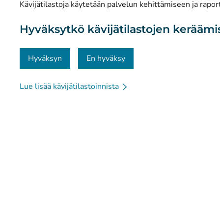
Kävijätilastoja käytetään palvelun kehittämiseen ja raport
Materiaalipankki
Hyväksytkö kävijätilastojen kerääm
Viestintä ja sosiaalinen media
Yhteystiedot
Hyväksyn
En hyväksy
Lue lisää kävijätilastoinnista
© Kanta-Palvelut, Kansaneläkelaitos
Tietosuoja
Tie