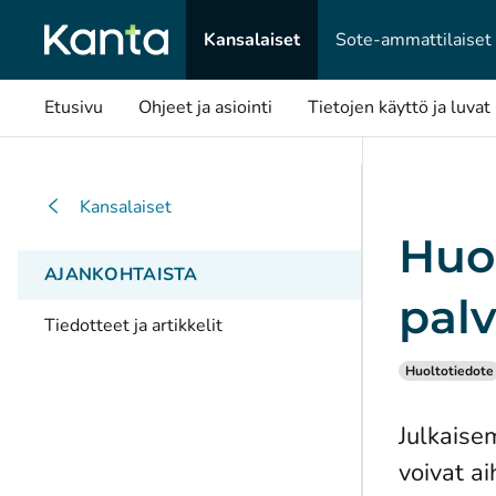
Kansalaiset
Sote-ammattilaiset
Etusivu
Ohjeet ja asiointi
Tietojen käyttö ja luvat
Kansalaiset
Huo
AJANKOHTAISTA
pal
Tiedotteet ja artikkelit
Huoltotiedote
Julkaise
voivat a