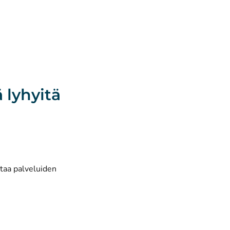
ä lyhyitä
ttaa palveluiden