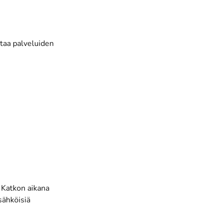
ttaa palveluiden
 Katkon aikana
sähköisiä