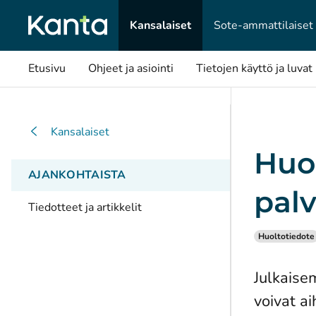
Kansalaiset
Sote-ammattilaiset
Etusivu
Ohjeet ja asiointi
Tietojen käyttö ja luvat
Kansalaiset
Huo
AJANKOHTAISTA
pal
Tiedotteet ja artikkelit
Huoltotiedote
Julkaise
voivat a