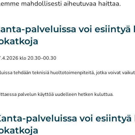
lemme mahdollisesti aiheutuvaa haittaa.
Kanta-palveluissa voi esiintyä 
okatkoja
7.4.2026 klo 20.30–00.30
uissa tehdään teknisiä huoltotoimenpiteitä, jotka voivat vaiku
ittaessa palvelun käyttöä uudelleen hetken kuluttua.
Kanta-palveluissa voi esiintyä 
okatkoja