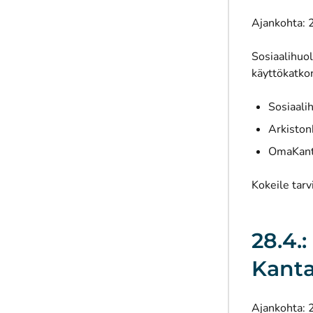
Ajankohta: 
Sosiaalihuol
käyttökatkon
Sosiaali
Arkiston
OmaKanta
Kokeile tarv
28.4.
Kanta
Ajankohta: 