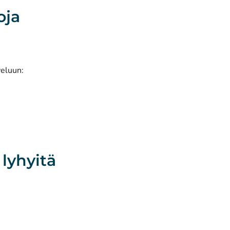
oja
veluun:
 lyhyitä