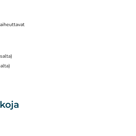
 aiheuttavat
salta)
alta)
tkoja