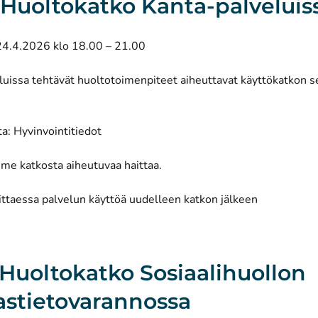
: Huoltokatko Kanta-palveluis
24.4.2026 klo 18.00 – 21.00
luissa tehtävät huoltotoimenpiteet aiheuttavat käyttökatkon 
: Hyvinvointitiedot
me katkosta aiheutuvaa haittaa.
ittaessa palvelun käyttöä uudelleen katkon jälkeen
: Huoltokatko Sosiaalihuollon
astietovarannossa