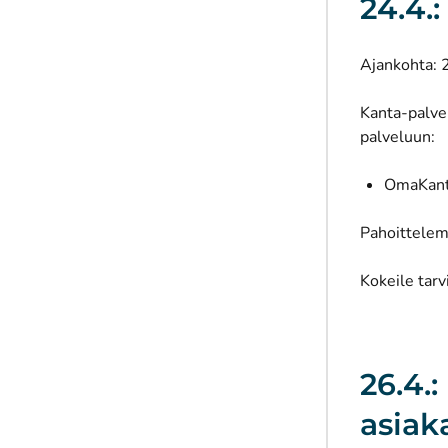
24.4.
Ajankohta: 
Kanta-palve
palveluun:
OmaKanta
Pahoittelem
Kokeile tarv
26.4.
asiak