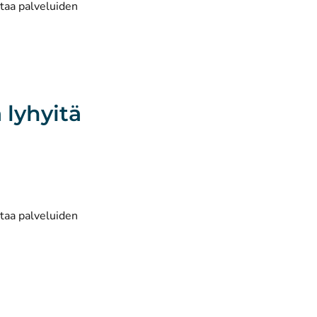
ttaa palveluiden
 lyhyitä
ttaa palveluiden