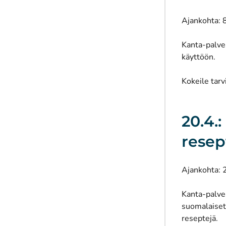
Ajankohta: 
Kanta-palvel
käyttöön.
Kokeile tarv
20.4.
resep
Ajankohta: 
Kanta-palvel
suomalaiset
reseptejä.