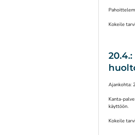
Pahoittelem
Kokeile tarv
20.4.:
huolt
Ajankohta: 
Kanta-palvel
käyttöön.
Kokeile tarv