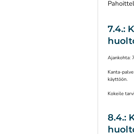
Pahoitte
7.4.: 
huolt
Ajankohta: 
Kanta-palvel
käyttöön.
Kokeile tarv
8.4.: 
huolt