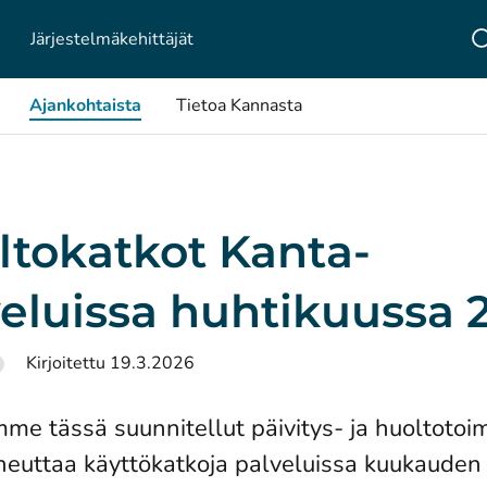
Järjestelmä­kehittäjät
Ajankohtaista
Tietoa Kannasta
ltokatkot Kanta-
veluissa huhtikuussa 
Kirjoitettu 19.3.2026
mme tässä suunnitellut päivitys- ja huoltotoim
iheuttaa käyttökatkoja palveluissa kuukauden