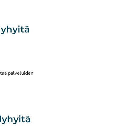
lyhyitä
ttaa palveluiden
lyhyitä