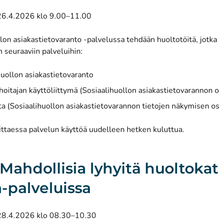
26.4.2026 klo 9.00–11.00
lon asiakastietovaranto -palvelussa tehdään huoltotöitä, jotka
 seuraaviin palveluihin:
huollon asiakastietovaranto
hoitajan käyttöliittymä (Sosiaalihuollon asiakastietovarannon o
 (Sosiaalihuollon asiakastietovarannon tietojen näkymisen os
ittaessa palvelun käyttöä uudelleen hetken kuluttua.
: Mahdollisia lyhyitä huoltoka
-palveluissa
28.4.2026 klo 08.30–10.30