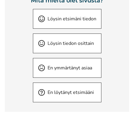
Mitä mieltä olet sivusta?
Löysin etsimäni tiedon
Löysin tiedon osittain
En ymmärtänyt asiaa
En löytänyt etsimääni