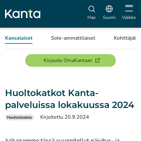
Avaa vali
Hae
Suomi
Valikko
Kansalaiset
Sote-ammattilaiset
Kehittäjät
(avautuu uuteen ikku
Kirjaudu OmaKantaan
Huoltokatkot Kanta-
palveluissa lokakuussa 2024
Kirjoitettu 20.9.2024
Huoltotiedote
Julkaisemme tässä suunnitellut päivitys- ja