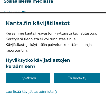
Sosiaalisessa mediassa
(
Avautuu uuteen välilehteen
)
Instagram
(
Avautuu uuteen välilehteen
)
LinkedIn
Kanta.fin kävijätilastot
(
Avautuu uuteen välilehteen
)
Facebook
Keräämme kanta.fi-sivuston käyttäjistä kävijätilastoja.
Kerätyistä tiedoista ei voi tunnistaa sinua.
© Kanta-Palvelut, Kansaneläkelaitos
Kävijätilastoja käytetään palvelun kehittämiseen ja
raportointiin.
Tietosuoja
Tietoa sivustosta
Hyväksytkö kävijätilastojen
keräämisen?
Saavutettavuus
Evästeet
Hyväksyn
En hyväksy
Lue lisää kävijätilastoinnista