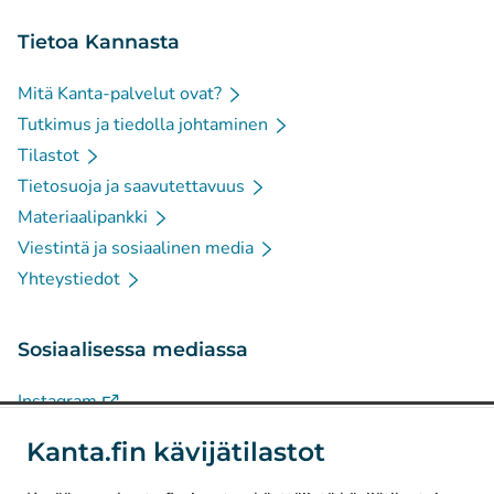
Tietoa Kannasta
Mitä Kanta-palvelut ovat?
Tutkimus ja tiedolla johtaminen
Tilastot
Tietosuoja ja saavutettavuus
Materiaalipankki
Viestintä ja sosiaalinen media
Yhteystiedot
Sosiaalisessa mediassa
(
Avautuu uuteen välilehteen
)
Instagram
(
Avautuu uuteen välilehteen
)
LinkedIn
Kanta.fin kävijätilastot
(
Avautuu uuteen välilehteen
)
Facebook