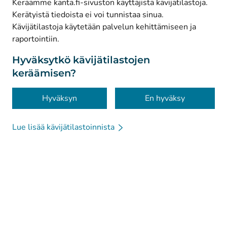
Keräämme kanta.fi-sivuston käyttäjistä kävijätilastoja.
Kerätyistä tiedoista ei voi tunnistaa sinua.
© Kanta-Palvelut, Kansaneläkelaitos
Kävijätilastoja käytetään palvelun kehittämiseen ja
raportointiin.
Tietosuoja
Tietoa sivustosta
Hyväksytkö kävijätilastojen
keräämisen?
Saavutettavuus
Evästeet
Hyväksyn
En hyväksy
Lue lisää kävijätilastoinnista