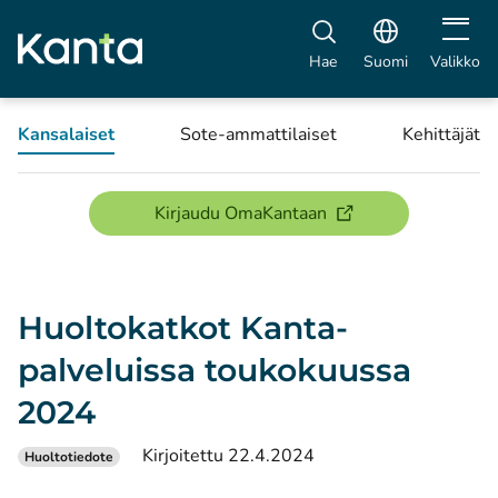
Avaa vali
Hae
Suomi
Valikko
Kansalaiset
Sote-ammattilaiset
Kehittäjät
(avautuu uuteen ikku
Kirjaudu OmaKantaan
Huoltokatkot Kanta-
palveluissa toukokuussa
2024
Kirjoitettu 22.4.2024
Huoltotiedote