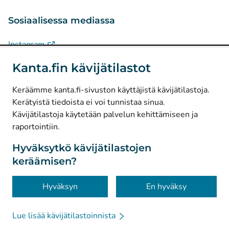
Sosiaalisessa mediassa
(
Avautuu uuteen välilehteen
)
Instagram
(
Avautuu uuteen välilehteen
)
LinkedIn
Kanta.fin kävijätilastot
(
Avautuu uuteen välilehteen
)
Facebook
Keräämme kanta.fi-sivuston käyttäjistä kävijätilastoja.
Kerätyistä tiedoista ei voi tunnistaa sinua.
© Kanta-Palvelut, Kansaneläkelaitos
Kävijätilastoja käytetään palvelun kehittämiseen ja
raportointiin.
Tietosuoja
Tietoa sivustosta
Hyväksytkö kävijätilastojen
keräämisen?
Saavutettavuus
Evästeet
Hyväksyn
En hyväksy
Lue lisää kävijätilastoinnista