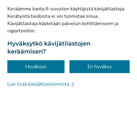
Keräämme kanta.fi-sivuston käyttäjistä kävijätilastoja.
Kerätyistä tiedoista ei voi tunnistaa sinua.
© Kanta-Palvelut, Kansaneläkelaitos
Kävijätilastoja käytetään palvelun kehittämiseen ja
raportointiin.
Tietosuoja
Tietoa sivustosta
Hyväksytkö kävijätilastojen
keräämisen?
Saavutettavuus
Evästeet
Hyväksyn
En hyväksy
Lue lisää kävijätilastoinnista