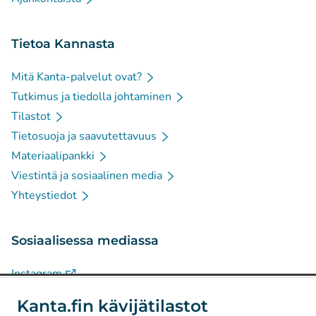
Tietoa Kannasta
Mitä Kanta-palvelut ovat?
Tutkimus ja tiedolla johtaminen
Tilastot
Tietosuoja ja saavutettavuus
Materiaalipankki
Viestintä ja sosiaalinen media
Yhteystiedot
Sosiaalisessa mediassa
(
Avautuu uuteen välilehteen
)
Instagram
(
Avautuu uuteen välilehteen
)
LinkedIn
Kanta.fin kävijätilastot
(
Avautuu uuteen välilehteen
)
Facebook