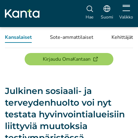
Avaa vali
Hae
Suomi
Valikko
Kansalaiset
Sote-ammattilaiset
Kehittäjät
(avautuu uuteen ikku
Kirjaudu OmaKantaan
Julkinen sosiaali- ja
terveydenhuolto voi nyt
testata hyvinvointialueisiin
liittyviä muutoksia
testiympäristössä