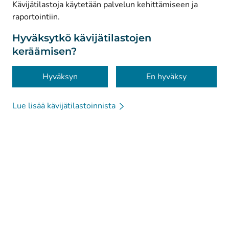
© Kanta-Palvelut, Kansaneläkelaitos
Kävijätilastoja käytetään palvelun kehittämiseen ja
raportointiin.
Tietosuoja
Tietoa sivustosta
Hyväksytkö kävijätilastojen
keräämisen?
Saavutettavuus
Evästeet
Hyväksyn
En hyväksy
Lue lisää kävijätilastoinnista