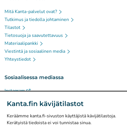
Mitä Kanta-palvelut ovat?
Tutkimus ja tiedolla johtaminen
Tilastot
Tietosuoja ja saavutettavuus
Materiaalipankki
Viestintä ja sosiaalinen media
Yhteystiedot
Sosiaalisessa mediassa
(
Avautuu uuteen välilehteen
)
Instagram
(
Avautuu uuteen välilehteen
)
LinkedIn
Kanta.fin kävijätilastot
(
Avautuu uuteen välilehteen
)
Facebook
Keräämme kanta.fi-sivuston käyttäjistä kävijätilastoja.
Kerätyistä tiedoista ei voi tunnistaa sinua.