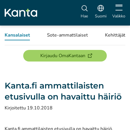
Avaa vali
Hae
Suomi
Valikko
Kansalaiset
Sote-ammattilaiset
Kehittäjät
(avautuu uuteen ikku
Kirjaudu OmaKantaan
Kanta.fi ammattilaisten
etusivulla on havaittu häiriö
Kirjoitettu 19.10.2018
Kanta.fi ammattilaisten etusivulla on havaittu häiriö.