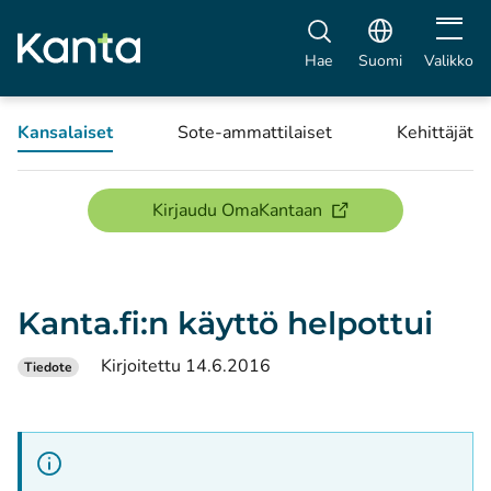
Avaa vali
Hae
Suomi
Valikko
Kansalaiset
Sote-ammattilaiset
Kehittäjät
(avautuu uuteen ikku
Kirjaudu OmaKantaan
Kanta.fi:n käyttö helpottui
Kirjoitettu 14.6.2016
Tiedote