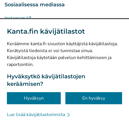
Sosiaalisessa mediassa
(
Avautuu uuteen välilehteen
)
Instagram
(
Avautuu uuteen välilehteen
)
LinkedIn
Kanta.fin kävijätilastot
(
Avautuu uuteen välilehteen
)
Facebook
Keräämme kanta.fi-sivuston käyttäjistä kävijätilastoja.
Kerätyistä tiedoista ei voi tunnistaa sinua.
© Kanta-Palvelut, Kansaneläkelaitos
Kävijätilastoja käytetään palvelun kehittämiseen ja
raportointiin.
Tietosuoja
Tietoa sivustosta
Hyväksytkö kävijätilastojen
keräämisen?
Saavutettavuus
Evästeet
Hyväksyn
En hyväksy
Lue lisää kävijätilastoinnista