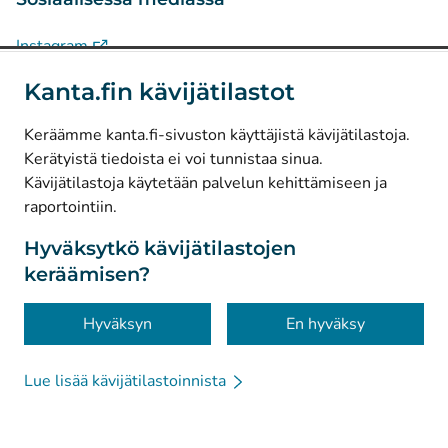
(
Avautuu uuteen välilehteen
)
Instagram
(
Avautuu uuteen välilehteen
)
LinkedIn
Kanta.fin kävijätilastot
(
Avautuu uuteen välilehteen
)
Facebook
Keräämme kanta.fi-sivuston käyttäjistä kävijätilastoja.
Kerätyistä tiedoista ei voi tunnistaa sinua.
© Kanta-Palvelut, Kansaneläkelaitos
Kävijätilastoja käytetään palvelun kehittämiseen ja
raportointiin.
Tietosuoja
Tietoa sivustosta
Hyväksytkö kävijätilastojen
keräämisen?
Saavutettavuus
Evästeet
Hyväksyn
En hyväksy
Lue lisää kävijätilastoinnista