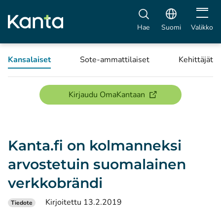
Avaa vali
Hae
Suomi
Valikko
Kansalaiset
Sote-ammattilaiset
Kehittäjät
(avautuu uuteen ikku
Kirjaudu OmaKantaan
Kanta.fi on kolmanneksi
arvostetuin suomalainen
verkkobrändi
Kirjoitettu 13.2.2019
Tiedote