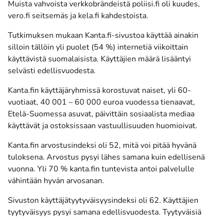
Muista vahvoista verkkobrändeistä poliisi.fi oli kuudes,
vero.fi seitsemäs ja kela.fi kahdestoista.
Tutkimuksen mukaan Kanta.fi-sivustoa käyttää ainakin
silloin tällöin yli puolet (54 %) internetiä viikoittain
käyttävistä suomalaisista. Käyttäjien määrä lisääntyi
selvästi edellisvuodesta.
Kanta.fin käyttäjäryhmissä korostuvat naiset, yli 60-
vuotiaat, 40 001 – 60 000 euroa vuodessa tienaavat,
Etelä-Suomessa asuvat, päivittäin sosiaalista mediaa
käyttävät ja ostoksissaan vastuullisuuden huomioivat.
Kanta.fin arvostusindeksi oli 52, mitä voi pitää hyvänä
tuloksena. Arvostus pysyi lähes samana kuin edellisenä
vuonna. Yli 70 % kanta.fin tuntevista antoi palvelulle
vähintään hyvän arvosanan.
Sivuston käyttäjätyytyväisyysindeksi oli 62. Käyttäjien
tyytyväisyys pysyi samana edellisvuodesta. Tyytyväisiä