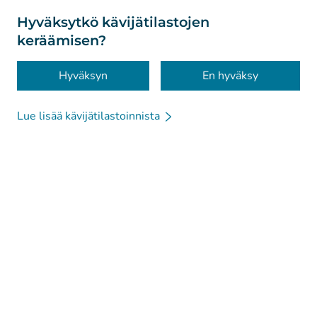
Tietoa sivustosta
Hyväksytkö kävijätilastojen
keräämisen?
Saavutettavuus
Evästeet
Hyväksyn
En hyväksy
Lue lisää kävijätilastoinnista