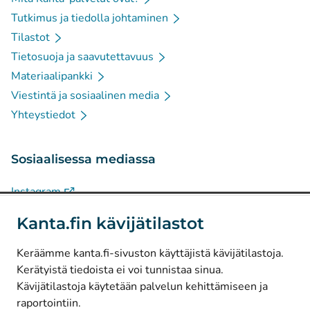
Tutkimus ja tiedolla johtaminen
Tilastot
Tietosuoja ja saavutettavuus
Materiaalipankki
Viestintä ja sosiaalinen media
Yhteystiedot
Sosiaalisessa mediassa
(
Avautuu uuteen välilehteen
)
Instagram
(
Avautuu uuteen välilehteen
)
LinkedIn
Kanta.fin kävijätilastot
(
Avautuu uuteen välilehteen
)
Facebook
Keräämme kanta.fi-sivuston käyttäjistä kävijätilastoja.
Kerätyistä tiedoista ei voi tunnistaa sinua.
© Kanta-Palvelut, Kansaneläkelaitos
Kävijätilastoja käytetään palvelun kehittämiseen ja
raportointiin.
Tietosuoja