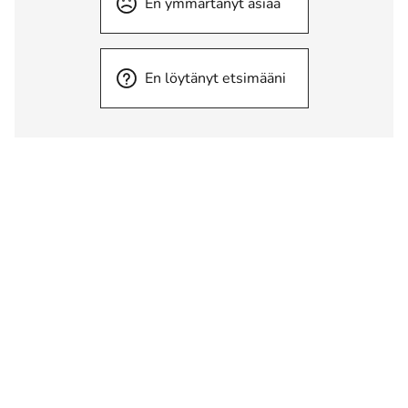
En ymmärtänyt asiaa
En löytänyt etsimääni