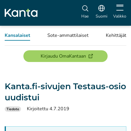
Avaa vali
Hae
Suomi
Valikko
Kansalaiset
Sote-ammattilaiset
Kehittäjät
(avautuu uuteen ikku
Kirjaudu OmaKantaan
Kanta.fi-sivujen Testaus-osio
uudistui
Kirjoitettu 4.7.2019
Tiedote