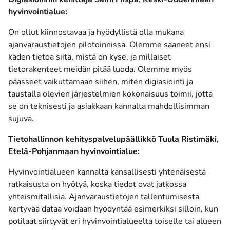
hyvinvointialue:
On ollut kiinnostavaa ja hyödyllistä olla mukana
ajanvaraustietojen pilotoinnissa. Olemme saaneet ensi
käden tietoa siitä, mistä on kyse, ja millaiset
tietorakenteet meidän pitää luoda. Olemme myös
päässeet vaikuttamaan siihen, miten digiasiointi ja
taustalla olevien järjestelmien kokonaisuus toimii, jotta
se on teknisesti ja asiakkaan kannalta mahdollisimman
sujuva.
Tietohallinnon kehityspalvelupäällikkö Tuula Ristimäki,
Etelä-Pohjanmaan hyvinvointialue:
Hyvinvointialueen kannalta kansallisesti yhtenäisestä
ratkaisusta on hyötyä, koska tiedot ovat jatkossa
yhteismitallisia. Ajanvaraustietojen tallentumisesta
kertyvää dataa voidaan hyödyntää esimerkiksi silloin, kun
potilaat siirtyvät eri hyvinvointialueelta toiselle tai alueen