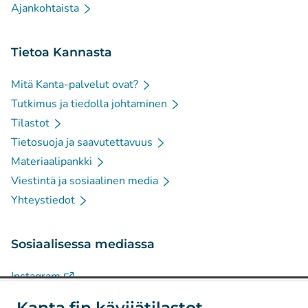
Ajankohtaista
Tietoa Kannasta
Mitä Kanta-palvelut ovat?
Tutkimus ja tiedolla johtaminen
Tilastot
Tietosuoja ja saavutettavuus
Materiaalipankki
Viestintä ja sosiaalinen media
Yhteystiedot
Sosiaalisessa mediassa
(
Avautuu uuteen välilehteen
)
Instagram
(
Avautuu uuteen välilehteen
)
LinkedIn
Kanta.fin kävijätilastot