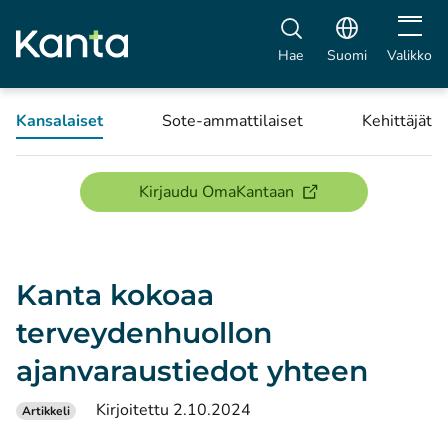
Avaa vali
Hae
Suomi
Valikko
Kansalaiset
Sote-ammattilaiset
Kehittäjät
(avautuu uuteen ikku
Kirjaudu OmaKantaan
Kanta kokoaa
terveydenhuollon
ajanvaraustiedot yhteen
Kirjoitettu 2.10.2024
Artikkeli