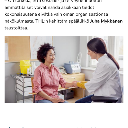
– On tärkeää, että sosiaali- ja terveydenhuollon
ammattilaiset voivat nähdä asiakkaan tiedot
kokonaisuutena eivätkä vain oman organisaationsa
näkökulmasta, THL:n kehittämispäällikkö
Juha Mykkänen
taustoittaa.