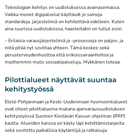
Teknologian kehitys on uudistuksessa avainasemassa.
Vaikka monet digipalvelut käyttävät jo samoja
standardeja, järjestelmiä on kehitettävä edelleen. Kuten
aina suurissa uudistuksissa, haasteitakin on tullut esiin.
– Erilaisia varausjärjestelmiä ja -prosesseja on paljon, ja
niitä pitää nyt sovittaa yhteen. Tämä koskee sekä
perusterveydenhuoltoa että erikoissairaanhoitoa ja
myöhemmin myös sosiaalipalveluja, Mykkänen toteaa.
Pilottialueet näyttävät suuntaa
kehitystyössä
Etelä-Pohjanmaan ja Keski-Uudenmaan hyvinvointialueet
ovat olleet pilottialueina mukana ajanvarausuudistuksen
kehitystyössä Suomen Kestävän Kasvun ohjelman (RRP)
kautta. Alueiden kanssa on käyty läpi kehittämistarpeita
sekä sovitettu paikallisia käytäntöjä ja ratkaisuja