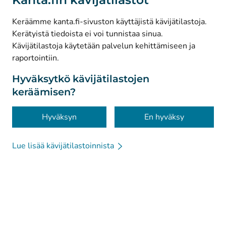
(
Avautuu uuteen välilehteen
)
Facebook
Keräämme kanta.fi-sivuston käyttäjistä kävijätilastoja.
Kerätyistä tiedoista ei voi tunnistaa sinua.
© Kanta-Palvelut, Kansaneläkelaitos
Kävijätilastoja käytetään palvelun kehittämiseen ja
raportointiin.
Tietosuoja
Tietoa sivustosta
Hyväksytkö kävijätilastojen
keräämisen?
Saavutettavuus
Evästeet
Hyväksyn
En hyväksy
Lue lisää kävijätilastoinnista