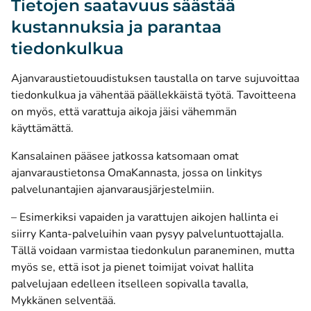
Tietojen saatavuus säästää
kustannuksia ja parantaa
tiedonkulkua
Ajanvaraustietouudistuksen taustalla on tarve sujuvoittaa
tiedonkulkua ja vähentää päällekkäistä työtä. Tavoitteena
on myös, että varattuja aikoja jäisi vähemmän
käyttämättä.
Kansalainen pääsee jatkossa katsomaan omat
ajanvaraustietonsa OmaKannasta, jossa on linkitys
palvelunantajien ajanvarausjärjestelmiin.
– Esimerkiksi vapaiden ja varattujen aikojen hallinta ei
siirry Kanta-palveluihin vaan pysyy palveluntuottajalla.
Tällä voidaan varmistaa tiedonkulun paraneminen, mutta
myös se, että isot ja pienet toimijat voivat hallita
palvelujaan edelleen itselleen sopivalla tavalla,
Mykkänen selventää.