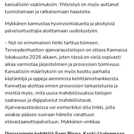
kansallisiin vaatimuksiin. Yhteistyö on myös auttanut
tunnistamaan ja ratkaisemaan haasteita.
Mykkänen kannustaa hyvinvointialueita ja yksityisiä
palveluntuottajia aloittamaan uudistustyön.
– Nyt on erinomainen hetki tarttua toimeen.
Terveydenhuollon ajanvaraustietojen on oltava Kannassa
lokakuusta 2026 alkaen, joten tässä on vielä sopivasti
aikaa varmistaa järjestelmien ja prosessien toimivuus.
Kansallisiin määrityksiin on myös koottu parhaita
käytäntöjä ja oppeja aiemmista kehittämishankkeista.
Kannattaa aloittaa omien prosessien tarkastelusta ja
miettiä myös, mitä uusia mahdollisuuksia tietojen
saatavuus ja digipalvelut mahdollistavat.
Ajanvaraustiedoissa voi esimerkiksi olla linkki, jolla
asiakas pääsee suoraan hänelle varattuun
etävastaanottopalveluun, Mykkänen vinkkaa.
Digiasioinnin kehittäjä Sami Piispa, Keski-Uudenmaan