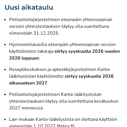
Uusi aikataulu
Potilastietojärjestelmien eteenpäin yhteensopivan
version yhteistestauksen täytyy olla suoritettuna
viimeistään 31.12.2025.
Hyvinvointialueilla eteenpäin yhteensopivan version
käyttöönoton takaraja
siirtyy syyskuulta 2026 vuoden
2026 loppuun
.
Reseptikeskuksen ja apteekkijärjestelmien Kanta-
lääkityslistan käyttöönotto
siirtyy syyskuulta 2026
alkuvuoteen 2027
.
Potilastietojärjestelmien Kanta-lääkityslistan
yhteistestauksen täytyy olla suoritettuna kesäkuuhun
2027 mennessä.
Lain mukaan Kanta-lääkityslista on otettava käyttöön
(avautuu uuteen ikkunaan
viimeistään 1.10.2027 (finlex.fi)
.