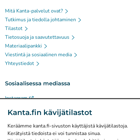
Mitä Kanta-palvelut ovat?
Tutkimus ja tiedolla johtaminen
Tilastot
Tietosuoja ja saavutettavuus
Materiaalipankki
Viestintä ja sosiaalinen media
Yhteystiedot
Sosiaalisessa mediassa
(
Avautuu uuteen välilehteen
)
Instagram
(
Avautuu uuteen välilehteen
)
LinkedIn
Kanta.fin kävijätilastot
(
Avautuu uuteen välilehteen
)
Facebook
Keräämme kanta.fi-sivuston käyttäjistä kävijätilastoja.
Kerätyistä tiedoista ei voi tunnistaa sinua.
© Kanta-Palvelut, Kansaneläkelaitos