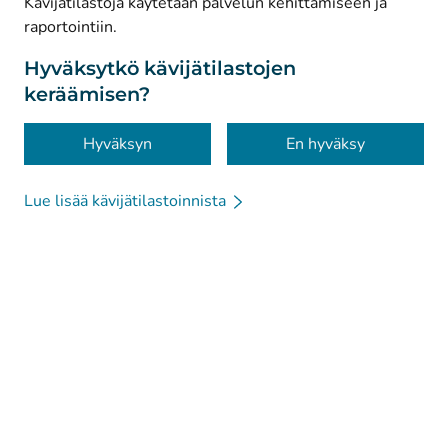
Kävijätilastoja käytetään palvelun kehittämiseen ja
raportointiin.
Tietosuoja
Tietoa sivustosta
Hyväksytkö kävijätilastojen
keräämisen?
Saavutettavuus
Evästeet
Hyväksyn
En hyväksy
Lue lisää kävijätilastoinnista