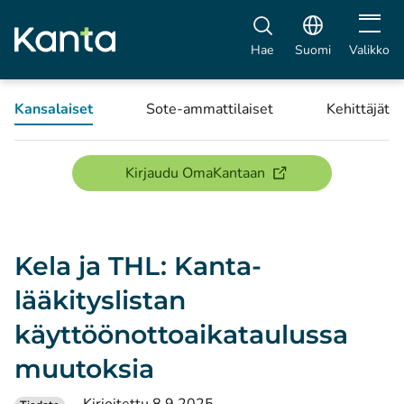
Avaa vali
Hae
Suomi
Valikko
Kansalaiset
Sote-ammattilaiset
Kehittäjät
(avautuu uuteen ikku
Kirjaudu OmaKantaan
Kela ja THL: Kanta-
lääkityslistan
käyttöönottoaikataulussa
muutoksia