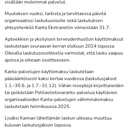
sisällään molemmat palvelut.
Muutoksen vuoksi, tarkista ja tarvittaessa päivitä
organisaatiosi laskutusosoite sekä laskutuksen
(avautuu uuteen ikkunaan)
yhteyshenkilö
Kanta Ekstranetiin
viimeistään 31.7.
Apteekkien ja yksityisen terveydenhuollon käyttömaksut
laskutetaan seuraavan kerran elokuun 2024 lopussa.
Oikealla laskutusosoitteella varmistat, että lasku saapuu
ajoissa ja oikeaan osoitteeseen.
Kanta-palvelujen käyttömaksu laskutetaan
pääsääntöisesti kaksi kertaa vuodessa (laskutusjaksot
1.1.–30.6. ja 1.7.–31.12). Vähän reseptejä kirjoittaneiden
tai pelkästään Potilastietovaranto-palvelua käyttävien
organisaatioiden Kanta-palvelujen vähimmäismaksu
laskutetaan helmikuussa 2025.
Lisäksi Kannan lähettämän laskun ulkoasu muuttuu
kuluvan laskutusjakson lopussa.