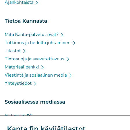
Ajankohtaista
Tietoa Kannasta
Mitä Kanta-palvelut ovat?
Tutkimus ja tiedolla johtaminen
Tilastot
Tietosuoja ja saavutettavuus
Materiaalipankki
Viestintä ja sosiaalinen media
Yhteystiedot
Sosiaalisessa mediassa
(
Avautuu uuteen välilehteen
)
Instagram
(
Avautuu uuteen välilehteen
)
LinkedIn
Kanta.fin kävijätilastot