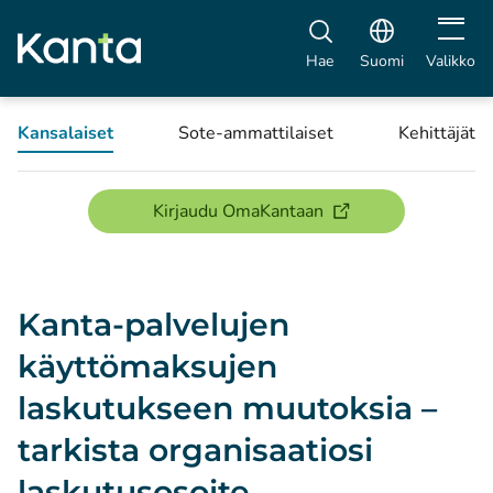
Avaa vali
Hae
Suomi
Valikko
Kansalaiset
Sote-ammattilaiset
Kehittäjät
(avautuu uuteen ikku
Kirjaudu OmaKantaan
Kanta-palvelujen
käyttömaksujen
laskutukseen muutoksia –
tarkista organisaatiosi
laskutusosoite