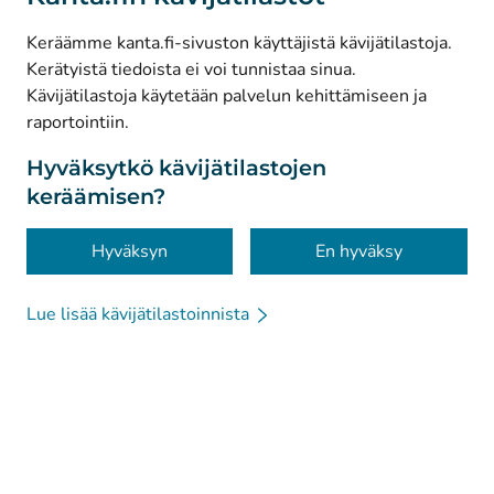
(
Avautuu uuteen välilehteen
)
Facebook
Keräämme kanta.fi-sivuston käyttäjistä kävijätilastoja.
Kerätyistä tiedoista ei voi tunnistaa sinua.
© Kanta-Palvelut, Kansaneläkelaitos
Kävijätilastoja käytetään palvelun kehittämiseen ja
raportointiin.
Tietosuoja
Tietoa sivustosta
Hyväksytkö kävijätilastojen
keräämisen?
Saavutettavuus
Evästeet
Hyväksyn
En hyväksy
Lue lisää kävijätilastoinnista