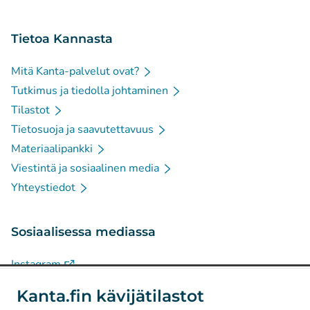
Tietoa Kannasta
Mitä Kanta-palvelut ovat?
Tutkimus ja tiedolla johtaminen
Tilastot
Tietosuoja ja saavutettavuus
Materiaalipankki
Viestintä ja sosiaalinen media
Yhteystiedot
Sosiaalisessa mediassa
(
Avautuu uuteen välilehteen
)
Instagram
(
Avautuu uuteen välilehteen
)
LinkedIn
Kanta.fin kävijätilastot
(
Avautuu uuteen välilehteen
)
Facebook