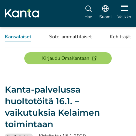
Avaa vali
Hae
Suomi
Valikko
Kansalaiset
Sote-ammattilaiset
Kehittäjät
(avautuu uuteen ikku
Kirjaudu OmaKantaan
Kanta-palvelussa
huoltotöitä 16.1. –
vaikutuksia Kelaimen
toimintaan