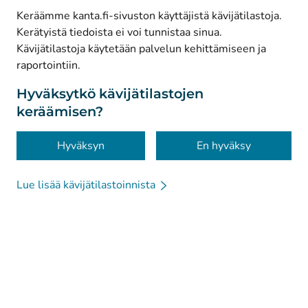
Keräämme kanta.fi-sivuston käyttäjistä kävijätilastoja.
Kerätyistä tiedoista ei voi tunnistaa sinua.
© Kanta-Palvelut, Kansaneläkelaitos
Kävijätilastoja käytetään palvelun kehittämiseen ja
raportointiin.
Tietosuoja
Tietoa sivustosta
Hyväksytkö kävijätilastojen
keräämisen?
Saavutettavuus
Evästeet
Hyväksyn
En hyväksy
Lue lisää kävijätilastoinnista