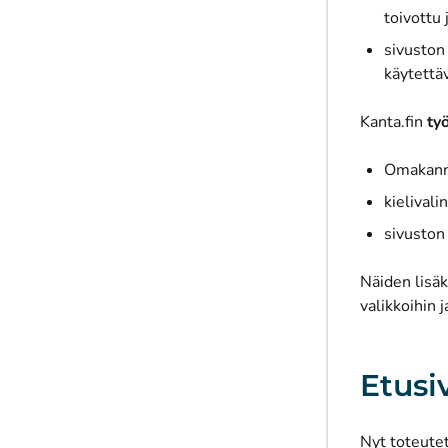
toivottu 
sivuston
käytettä
Kanta.fin
ty
Omakanna
kielival
sivuston
Näiden lisäk
valikkoihin 
Etusi
Nyt toteute