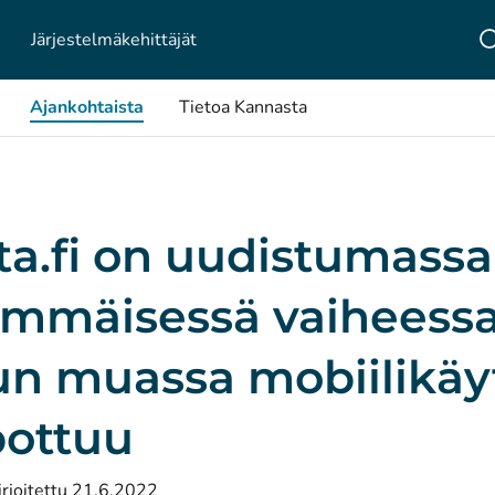
Järjestelmä­kehittäjät
Ajankohtaista
Tietoa Kannasta
a.fi on uudistumassa
immäisessä vaiheess
n muassa mobiilikäy
pottuu
irjoitettu 21.6.2022