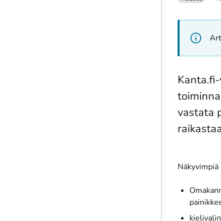
Art
Kanta.fi-
toiminna
vastata 
raikasta
Näkyvimpiä m
Omakanna
painikke
kielivali