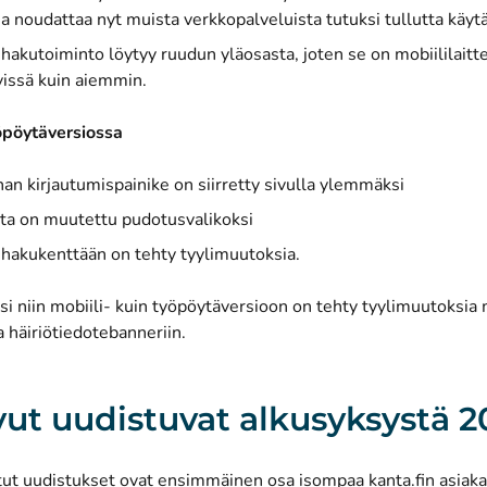
ja noudattaa nyt muista verkkopalveluista tutuksi tullutta käyt
 hakutoiminto löytyy ruudun yläosasta, joten se on mobiililait
vissä kuin aiemmin.
öpöytäversiossa
n kirjautumispainike on siirretty sivulla ylemmäksi
inta on muutettu pudotusvalikoksi
 hakukenttään on tehty tyylimuutoksia.
si niin mobiili- kuin työpöytäversioon on tehty tyylimuutoksia 
ja häiriötiedotebanneriin.
vut uudistuvat alkusyksystä 2
tut uudistukset ovat ensimmäinen osa isompaa kanta.fin asia