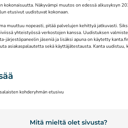
n kokonaisuutta. Näkyvämpi muutos on edessä alkusyksyn 2022
lun etusivut uudistuvat kokonaan.
a muuttuu nopeasti, pitää palvelujen kehittyä jatkuvasti. Siksi
iiviissä yhteistyössä verkostojen kanssa. Uudistuksen valmiste
-järjestöpaneelin jäseniä ja lisäksi apuna on käytetty kanta.fi
uta asiakaspalautetta sekä käyttäjätestausta. Kanta uudistuu, k
isää
ansalaisten kohderyhmän etusivu
Mitä mieltä olet sivusta?