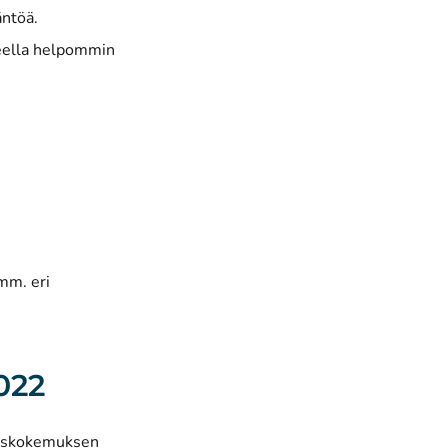
äntöä.
teella helpommin
mm. eri
022
kaskokemuksen