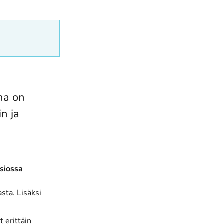
na on
n ja
rsiossa
sta. Lisäksi
t erittäin