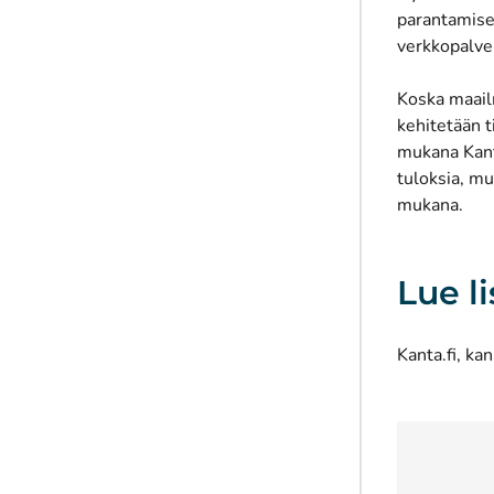
parantamise
verkkopalve
Koska maailm
kehitetään t
mukana Kanta
tuloksia, mu
mukana.
Lue l
Kanta.fi, k