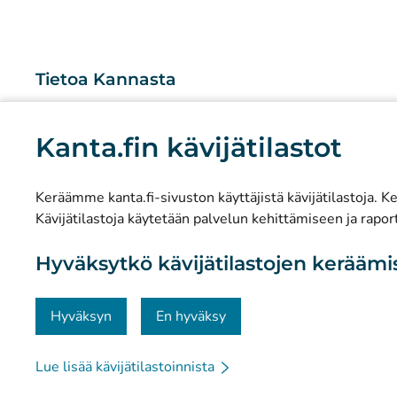
Tietoa Kannasta
Mitä Kanta-palvelut ovat?
Kanta.fin kävijätilastot
Tutkimus ja tiedolla johtaminen
Tilastot
Keräämme kanta.fi-sivuston käyttäjistä kävijätilastoja. Ker
Tietosuoja ja saavutettavuus
Kävijätilastoja käytetään palvelun kehittämiseen ja raport
Materiaalipankki
Hyväksytkö kävijätilastojen kerääm
Viestintä ja sosiaalinen media
Yhteystiedot
Hyväksyn
En hyväksy
Lue lisää kävijätilastoinnista
© Kanta-Palvelut, Kansaneläkelaitos
Tietosuoja
Tie