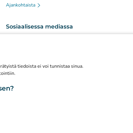
Ajankohtaista
Sosiaalisessa mediassa
(
Avautuu uuteen välilehteen
)
Instagram
(
Avautuu uuteen välilehteen
)
LinkedIn
(
Avautuu uuteen välilehteen
)
Facebook
ätyistä tiedoista ei voi tunnistaa sinua.
ointiin.
isen?
toa sivustosta
Saavutettavuus
Evästeet