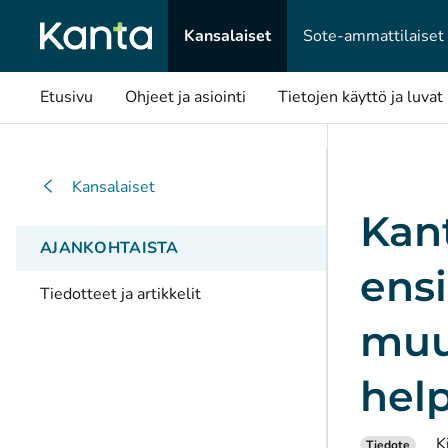
Kansalaiset
Sote-ammattilaiset
Etusivu
Ohjeet ja asiointi
Tietojen käyttö ja luvat
Kansalaiset
Kant
AJANKOHTAISTA
ens
Tiedotteet ja artikkelit
muu
hel
K
Tiedote