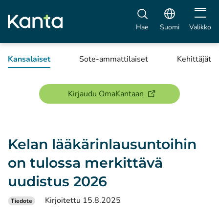
Avaa vali
Hae
Suomi
Valikko
Kansalaiset
Sote-ammattilaiset
Kehittäjät
(avautuu uuteen ikku
Kirjaudu OmaKantaan
Kelan lääkärinlausuntoihin
on tulossa merkittävä
uudistus 2026
Kirjoitettu 15.8.2025
Tiedote