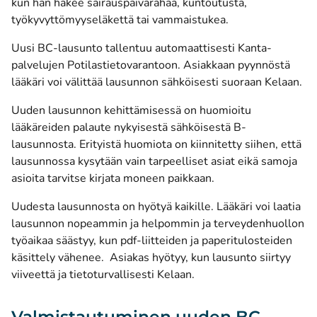
kun hän hakee sairauspäivärahaa, kuntoutusta,
työkyvyttömyyseläkettä tai vammaistukea.
Uusi BC-lausunto tallentuu automaattisesti Kanta-
palvelujen Potilastietovarantoon. Asiakkaan pyynnöstä
lääkäri voi välittää lausunnon sähköisesti suoraan Kelaan.
Uuden lausunnon kehittämisessä on huomioitu
lääkäreiden palaute nykyisestä sähköisestä B-
lausunnosta. Erityistä huomiota on kiinnitetty siihen, että
lausunnossa kysytään vain tarpeelliset asiat eikä samoja
asioita tarvitse kirjata moneen paikkaan.
Uudesta lausunnosta on hyötyä kaikille. Lääkäri voi laatia
lausunnon nopeammin ja helpommin ja terveydenhuollon
työaikaa säästyy, kun pdf-liitteiden ja paperitulosteiden
käsittely vähenee. Asiakas hyötyy, kun lausunto siirtyy
viiveettä ja tietoturvallisesti Kelaan.
Valmistautuminen uuden BC-