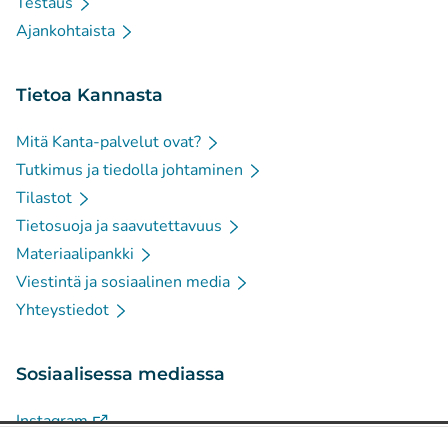
Testaus
Ajankohtaista
Tietoa Kannasta
Mitä Kanta-palvelut ovat?
Tutkimus ja tiedolla johtaminen
Tilastot
Tietosuoja ja saavutettavuus
Materiaalipankki
Viestintä ja sosiaalinen media
Yhteystiedot
Sosiaalisessa mediassa
(
Avautuu uuteen välilehteen
)
Instagram