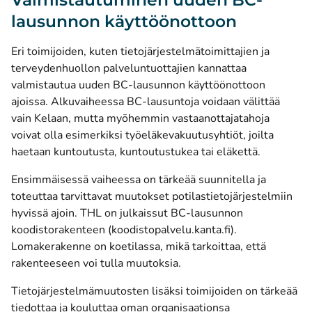
lausunnon käyttöönottoon
Eri toimijoiden, kuten tietojärjestelmätoimittajien ja
terveydenhuollon palveluntuottajien kannattaa
valmistautua uuden BC-lausunnon käyttöönottoon
ajoissa. Alkuvaiheessa BC-lausuntoja voidaan välittää
vain Kelaan, mutta myöhemmin vastaanottajatahoja
voivat olla esimerkiksi työeläkevakuutusyhtiöt, joilta
haetaan kuntoutusta, kuntoutustukea tai eläkettä.
Ensimmäisessä vaiheessa on tärkeää suunnitella ja
toteuttaa tarvittavat muutokset potilastietojärjestelmiin
hyvissä ajoin.
THL on julkaissut BC-lausunnon
(avautuu uutee
koodistorakenteen (koodistopalvelu.kanta.fi)
.
Lomakerakenne on koetilassa, mikä tarkoittaa, että
rakenteeseen voi tulla muutoksia.
Tietojärjestelmämuutosten lisäksi toimijoiden on tärkeää
tiedottaa ja kouluttaa oman organisaationsa