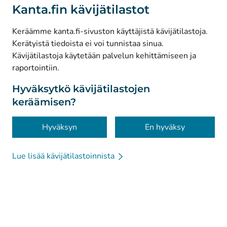
(
Avautuu uuteen välilehteen
)
LinkedIn
Kanta.fin kävijätilastot
(
Avautuu uuteen välilehteen
)
Facebook
Keräämme kanta.fi-sivuston käyttäjistä kävijätilastoja.
Kerätyistä tiedoista ei voi tunnistaa sinua.
© Kanta-Palvelut, Kansaneläkelaitos
Kävijätilastoja käytetään palvelun kehittämiseen ja
raportointiin.
Tietosuoja
Tietoa sivustosta
Hyväksytkö kävijätilastojen
keräämisen?
Saavutettavuus
Evästeet
Hyväksyn
En hyväksy
Lue lisää kävijätilastoinnista