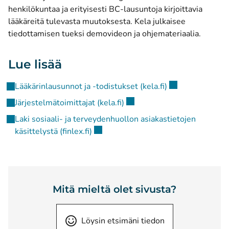
henkilökuntaa ja erityisesti BC-lausuntoja kirjoittavia
lääkäreitä tulevasta muutoksesta. Kela julkaisee
tiedottamisen tueksi demovideon ja ohjemateriaalia.
Lue lisää
(avautuu uuteen 
Lääkärinlausunnot ja -todistukset (kela.fi)
(avautuu uuteen ikkunaan)
Järjestelmätoimittajat (kela.fi)
Laki sosiaali- ja terveydenhuollon asiakastietojen
(avautuu uuteen ikkunaan)
käsittelystä (finlex.fi)
Mitä mieltä olet sivusta?
Löysin etsimäni tiedon