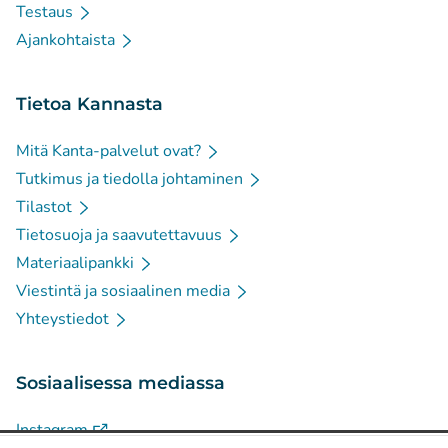
Testaus
Ajankohtaista
Tietoa Kannasta
Mitä Kanta-palvelut ovat?
Tutkimus ja tiedolla johtaminen
Tilastot
Tietosuoja ja saavutettavuus
Materiaalipankki
Viestintä ja sosiaalinen media
Yhteystiedot
Sosiaalisessa mediassa
(
Avautuu uuteen välilehteen
)
Instagram