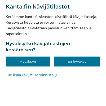
(
Avautuu uuteen välilehteen
)
LinkedIn
Kanta.fin kävijätilastot
(
Avautuu uuteen välilehteen
)
Facebook
Keräämme kanta.fi-sivuston käyttäjistä kävijätilastoja.
Kerätyistä tiedoista ei voi tunnistaa sinua.
© Kanta-Palvelut, Kansaneläkelaitos
Kävijätilastoja käytetään palvelun kehittämiseen ja
raportointiin.
Tietosuoja
Tietoa sivustosta
Hyväksytkö kävijätilastojen
keräämisen?
Saavutettavuus
Evästeet
Hyväksyn
En hyväksy
Lue lisää kävijätilastoinnista