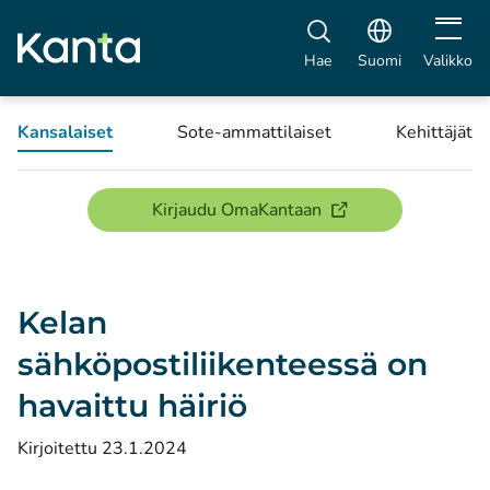
Avaa vali
Hae
Suomi
Valikko
Kansalaiset
Sote-ammattilaiset
Kehittäjät
(avautuu uuteen ikku
Kirjaudu OmaKantaan
Kelan
sähköpostiliikenteessä on
havaittu häiriö
Kirjoitettu 23.1.2024