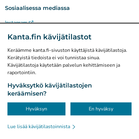
Sosiaalisessa mediassa
(
Avautuu uuteen välilehteen
)
Instagram
(
Avautuu uuteen välilehteen
)
LinkedIn
Kanta.fin kävijätilastot
(
Avautuu uuteen välilehteen
)
Facebook
Keräämme kanta.fi-sivuston käyttäjistä kävijätilastoja.
Kerätyistä tiedoista ei voi tunnistaa sinua.
© Kanta-Palvelut, Kansaneläkelaitos
Kävijätilastoja käytetään palvelun kehittämiseen ja
raportointiin.
Tietosuoja
Tietoa sivustosta
Hyväksytkö kävijätilastojen
keräämisen?
Saavutettavuus
Evästeet
Hyväksyn
En hyväksy
Lue lisää kävijätilastoinnista