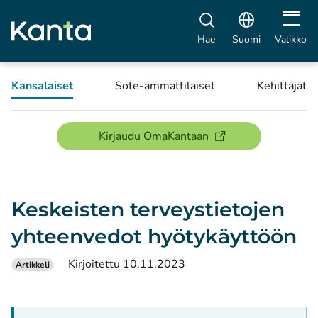
Avaa vali
Hae
Suomi
Valikko
Kansalaiset
Sote-ammattilaiset
Kehittäjät
(avautuu uuteen ikku
Kirjaudu OmaKantaan
Keskeisten terveystietojen
yhteenvedot hyötykäyttöön
Kirjoitettu 10.11.2023
Artikkeli