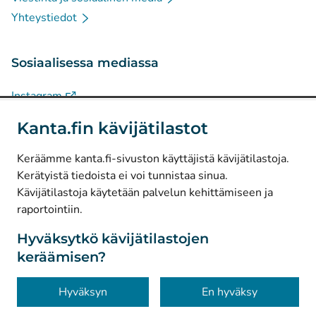
Yhteystiedot
Sosiaalisessa mediassa
(
Avautuu uuteen välilehteen
)
Instagram
(
Avautuu uuteen välilehteen
)
LinkedIn
Kanta.fin kävijätilastot
(
Avautuu uuteen välilehteen
)
Facebook
Keräämme kanta.fi-sivuston käyttäjistä kävijätilastoja.
Kerätyistä tiedoista ei voi tunnistaa sinua.
© Kanta-Palvelut, Kansaneläkelaitos
Kävijätilastoja käytetään palvelun kehittämiseen ja
raportointiin.
Tietosuoja
Tietoa sivustosta
Hyväksytkö kävijätilastojen
keräämisen?
Saavutettavuus
Evästeet
Hyväksyn
En hyväksy