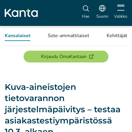
Avaa vali
Hae
Suomi
Valikko
Kansalaiset
Sote-ammattilaiset
Kehittäjät
(avautuu uuteen ikku
Kirjaudu OmaKantaan
Kuva-aineistojen
tietovarannon
järjestelmäpäivitys – testaa
asiakastestiympäristössä
10.3. alkaen