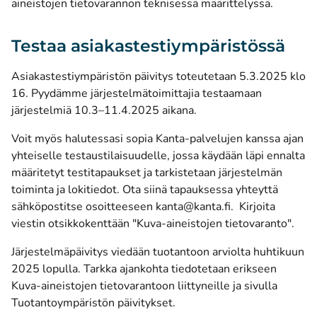
aineistojen tietovarannon teknisessä määrittelyssä
.
Testaa asiakastestiympäristössä
Asiakastestiympäristön päivitys toteutetaan 5.3.2025 klo
16. Pyydämme järjestelmätoimittajia testaamaan
järjestelmiä 10.3–11.4.2025 aikana.
Voit myös halutessasi sopia Kanta-palvelujen kanssa ajan
yhteiselle testaustilaisuudelle, jossa käydään läpi ennalta
määritetyt testitapaukset ja tarkistetaan järjestelmän
toiminta ja lokitiedot. Ota siinä tapauksessa yhteyttä
sähköpostitse osoitteeseen
kanta@kanta.fi
. Kirjoita
viestin otsikkokenttään "Kuva-aineistojen tietovaranto".
Järjestelmäpäivitys viedään tuotantoon arviolta huhtikuun
2025 lopulla. Tarkka ajankohta tiedotetaan erikseen
Kuva-aineistojen tietovarantoon liittyneille ja
sivulla
Tuotantoympäristön päivitykset
.