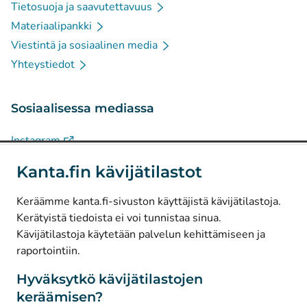
Tietosuoja ja saavutettavuus
Materiaalipankki
Viestintä ja sosiaalinen media
Yhteystiedot
Sosiaalisessa mediassa
(
Avautuu uuteen välilehteen
)
Instagram
(
Avautuu uuteen välilehteen
)
LinkedIn
Kanta.fin kävijätilastot
(
Avautuu uuteen välilehteen
)
Facebook
Keräämme kanta.fi-sivuston käyttäjistä kävijätilastoja.
Kerätyistä tiedoista ei voi tunnistaa sinua.
© Kanta-Palvelut, Kansaneläkelaitos
Kävijätilastoja käytetään palvelun kehittämiseen ja
raportointiin.
Tietosuoja
Tietoa sivustosta
Hyväksytkö kävijätilastojen
keräämisen?
Saavutettavuus