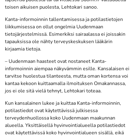
toisen aikuisen puolesta, Lehtokari sanoo.
Kanta-informoinnin tallentamisessa ja potilastietojen
liikkumisessa on ollut ongelmia Uudenmaan
tietojärjestelmissä. Esimerkiksi sairaalassa ei joissakin
tapauksissa ole nähty terveyskeskuksen lääkärin
kirjaamia tietoja.
– Uudenmaan haasteet ovat nostaneet Kanta-
informoinnin aiempaa näkyvämmin esille. Kansalaisen ei
tarvitse huolestua tilanteesta, mutta oman kortensa voi
kantaa kekoon kuittaamalla ilmoituksen Omakannassa,
jos ei ole sitä vielä tehnyt, Lehtokari toteaa.
Kun kansalainen lukee ja kuittaa Kanta-informoinnin,
potilastiedot ovat käytettävissä julkisessa
terveydenhuollossa koko Uudenmaan maakunnan
alueella. Yksittäisellä hyvinvointialueella potilastiedot
ovat käytettävissä koko hyvinvointialueen sisällä, eikä