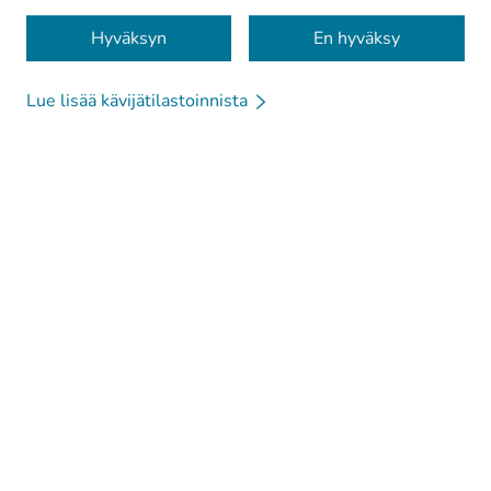
Evästeet
Hyväksyn
En hyväksy
Lue lisää kävijätilastoinnista