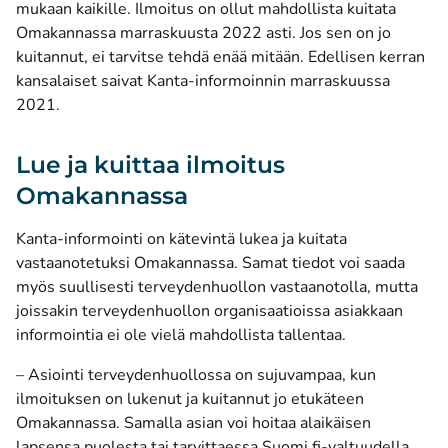
mukaan kaikille. Ilmoitus on ollut mahdollista kuitata
Omakannassa marraskuusta 2022 asti. Jos sen on jo
kuitannut, ei tarvitse tehdä enää mitään. Edellisen kerran
kansalaiset saivat Kanta-informoinnin marraskuussa
2021.
Lue ja kuittaa ilmoitus
Omakannassa
Kanta-informointi on kätevintä lukea ja kuitata
vastaanotetuksi Omakannassa. Samat tiedot voi saada
myös suullisesti terveydenhuollon vastaanotolla, mutta
joissakin terveydenhuollon organisaatioissa asiakkaan
informointia ei ole vielä mahdollista tallentaa.
– Asiointi terveydenhuollossa on sujuvampaa, kun
ilmoituksen on lukenut ja kuitannut jo etukäteen
Omakannassa. Samalla asian voi hoitaa alaikäisen
(avau
lapsensa puolesta tai tarvittaessa
Suomi.fi-valtuudella