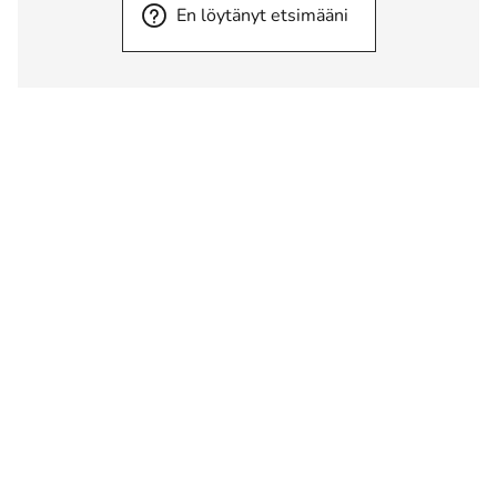
En löytänyt etsimääni