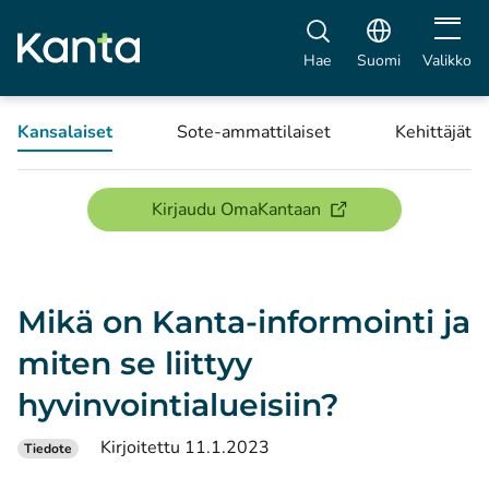
Avaa vali
Hae
Suomi
Valikko
Kansalaiset
Sote-ammattilaiset
Kehittäjät
(avautuu uuteen ikku
Kirjaudu OmaKantaan
Mikä on Kanta-informointi ja
miten se liittyy
hyvinvointialueisiin?
Kirjoitettu 11.1.2023
Tiedote