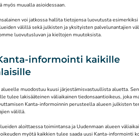
sä myös muualla asioidessaan.
ansalainen voi jatkossa hallita tietojensa luovutusta esimerkiksi
lueiden välillä sekä julkisten ja yksityisten palvelunantajien väl
romme luovutusluvan ja kieltojen muutoksista.
Kanta-informointi kaikille
aisille
lueelle muodostuu kuusi järjestämisvastuullista aluetta. Sen
e tulee lakisääteinen väliaikainen tiedonsaantioikeus, joka m
ovuttamisen Kanta-informoinnin perusteella alueen julkisten t
jien välillä.
alueiden aloittaessa toimintansa ja Uudenmaan alueen väliaika
ioikeuden myötä kaikkien tulee saada uusi Kanta-informointi 