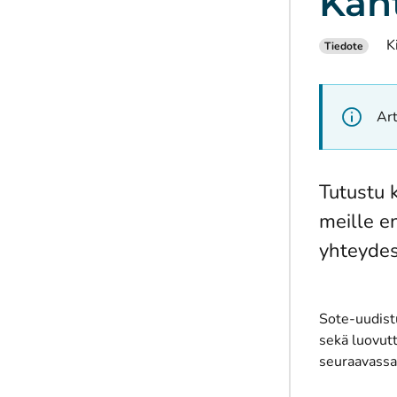
Kant
K
Tiedote
Art
Tutustu k
meille e
yhteydes
Sote-uudistu
sekä luovut
seuraavassa