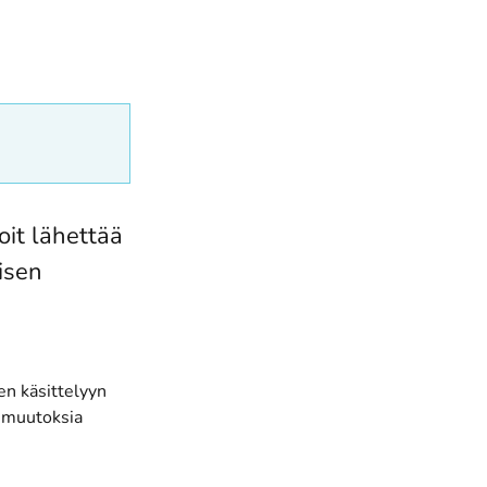
oit lähettää
isen
en käsittelyyn
 muutoksia