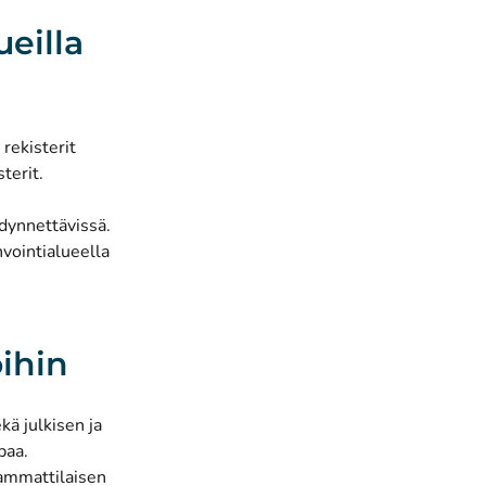
ueilla
 rekisterit
terit.
dynnettävissä.
vointialueella
ihin
kä julkisen ja
paa.
 ammattilaisen