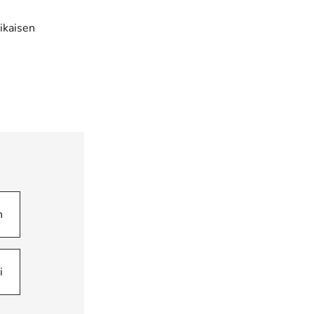
ikaisen
n
i