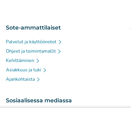
Sote-ammattilaiset
Palvelut ja käyttöönotot
Ohjeet ja toimintamallit
Kehittäminen
Asiakkuus ja tuki
Ajankohtaista
Sosiaalisessa mediassa
(
Avautuu uuteen välilehteen
)
Instagram
(
Avautuu uuteen välilehteen
)
LinkedIn