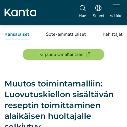
Avaa vali
Hae
Suomi
Valikko
Kansalaiset
Sote-ammattilaiset
Kehittäjät
(avautuu uuteen ikku
Kirjaudu OmaKantaan
Muutos toimintamalliin:
Luovutuskiellon sisältävän
reseptin toimittaminen
alaikäisen huoltajalle
selkiytyy