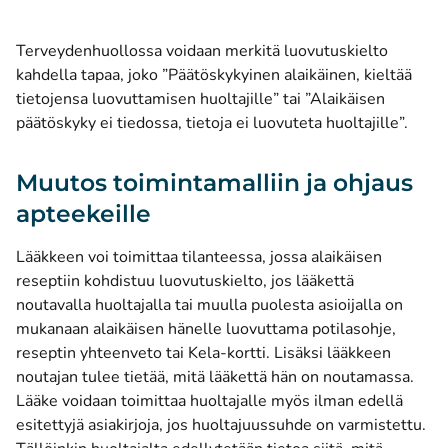
Terveydenhuollossa voidaan merkitä luovutuskielto
kahdella tapaa, joko ”Päätöskykyinen alaikäinen, kieltää
tietojensa luovuttamisen huoltajille” tai ”Alaikäisen
päätöskyky ei tiedossa, tietoja ei luovuteta huoltajille”.
Muutos toimintamalliin ja ohjaus
apteekeille
Lääkkeen voi toimittaa tilanteessa, jossa alaikäisen
reseptiin kohdistuu luovutuskielto, jos lääkettä
noutavalla huoltajalla tai muulla puolesta asioijalla on
mukanaan alaikäisen hänelle luovuttama potilasohje,
reseptin yhteenveto tai Kela-kortti. Lisäksi lääkkeen
noutajan tulee tietää, mitä lääkettä hän on noutamassa.
Lääke voidaan toimittaa huoltajalle myös ilman edellä
esitettyjä asiakirjoja, jos huoltajuussuhde on varmistettu.