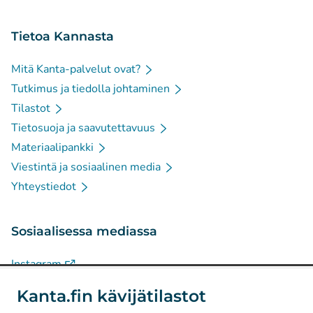
Tietoa Kannasta
Mitä Kanta-palvelut ovat?
Tutkimus ja tiedolla johtaminen
Tilastot
Tietosuoja ja saavutettavuus
Materiaalipankki
Viestintä ja sosiaalinen media
Yhteystiedot
Sosiaalisessa mediassa
(
Avautuu uuteen välilehteen
)
Instagram
(
Avautuu uuteen välilehteen
)
LinkedIn
Kanta.fin kävijätilastot
(
Avautuu uuteen välilehteen
)
Facebook