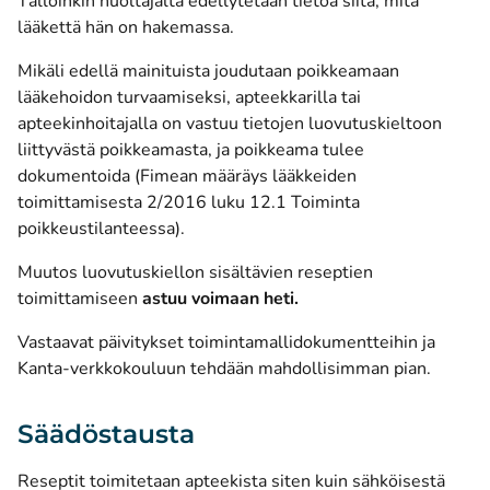
Tällöinkin huoltajalta edellytetään tietoa siitä, mitä
lääkettä hän on hakemassa.
Mikäli edellä mainituista joudutaan poikkeamaan
lääkehoidon turvaamiseksi, apteekkarilla tai
apteekinhoitajalla on vastuu tietojen luovutuskieltoon
liittyvästä poikkeamasta, ja poikkeama tulee
dokumentoida (Fimean määräys lääkkeiden
toimittamisesta 2/2016 luku 12.1 Toiminta
poikkeustilanteessa).
Muutos luovutuskiellon sisältävien reseptien
toimittamiseen
astuu voimaan heti.
Vastaavat päivitykset toimintamallidokumentteihin ja
Kanta-verkkokouluun tehdään mahdollisimman pian.
Säädöstausta
Reseptit toimitetaan apteekista siten kuin sähköisestä