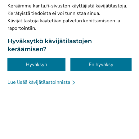
Keräämme kanta.fi-sivuston käyttäjistä kävijätilastoja.
Kerätyistä tiedoista ei voi tunnistaa sinua.
© Kanta-Palvelut, Kansaneläkelaitos
Kävijätilastoja käytetään palvelun kehittämiseen ja
raportointiin.
Tietosuoja
Tietoa sivustosta
Hyväksytkö kävijätilastojen
keräämisen?
Saavutettavuus
Evästeet
Hyväksyn
En hyväksy
Lue lisää kävijätilastoinnista