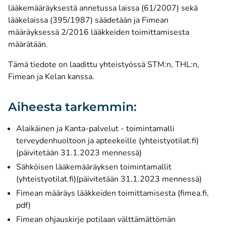
lääkemääräyksestä annetussa laissa (61/2007) sekä
lääkelaissa (395/1987) säädetään ja Fimean
määräyksessä 2/2016 lääkkeiden toimittamisesta
määrätään.
Tämä tiedote on laadittu yhteistyössä STM:n, THL:n,
Fimean ja Kelan kanssa.
Aiheesta tarkemmin:
Alaikäinen ja Kanta-palvelut - toimintamalli
(avautu
terveydenhuoltoon ja apteekeille (yhteistyotilat.fi)
(päivitetään 31.1.2023 mennessä)
Sähköisen lääkemääräyksen toimintamallit
(avautuu uuteen ikkunaan)
(yhteistyotilat.fi)
(päivitetään 31.1.2023 mennessä)
Fimean määräys lääkkeiden toimittamisesta (fimea.fi,
(avautuu uuteen ikkunaan)
pdf)
Fimean ohjauskirje potilaan välttämättömän