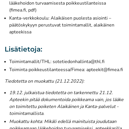
lääkehoidon turvaamisesta poikkeustilanteissa
(avautuu uuteen ikkunaan)
(fimea.fi, pdf)
Kanta-verkkokoulu:
Alaikäisen puolesta asiointi –
päätöskykyyn perustuvat toimintamallit, alaikäinen
apteekissa
Lisätietoja:
Toimintamallit/THL:
sotetiedonhallinta@thl.fi
Toiminta poikkeustilanteessa/Fimea:
apteekit@fimea.fi
Tiedotetta on muokattu (21.12.2022):
19.12. julkaistua tiedotetta on tarkennettu 21.12.
Apteekin pitää dokumentoida poikkeama vain, jos lääke
on toimitettu poiketen Alaikäinen ja Kanta-palvelut -
toimintamallista.
Muokattu kohta: Mikäli edellä mainituista joudutaan
poikkeamaan lääkehoidon turvaamiseksi, apteekkarilla