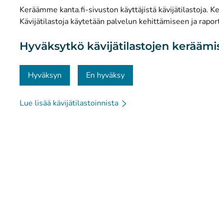
Keräämme kanta.fi-sivuston käyttäjistä kävijätilastoja. Ker
Tietosuoja ja saavutettavuus
Kävijätilastoja käytetään palvelun kehittämiseen ja raport
Materiaalipankki
Hyväksytkö kävijätilastojen kerääm
Viestintä ja sosiaalinen media
Yhteystiedot
Hyväksyn
En hyväksy
Lue lisää kävijätilastoinnista
© Kanta-Palvelut, Kansaneläkelaitos
Tietosuoja
Tie