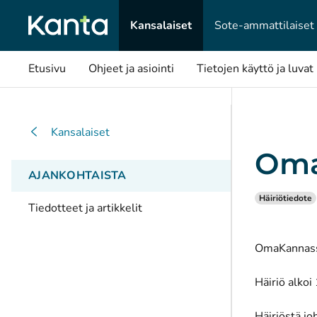
Kansalaiset
Sote-ammattilaiset
Etusivu
Ohjeet ja asiointi
Tietojen käyttö ja luvat
Kansalaiset
Oma
AJANKOHTAISTA
Häiriötiedote
Tiedotteet ja artikkelit
OmaKannassa 
Häiriö alkoi
Häiriöstä jo