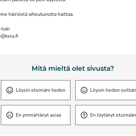
me häiriöstä aiheutunutta haittaa.
-tuki
i@kela.fi
Mitä mieltä olet sivusta?
Löysin etsimäni tiedon
Löysin tiedon osittai
En ymmärtänyt asiaa
En löytänyt etsimään