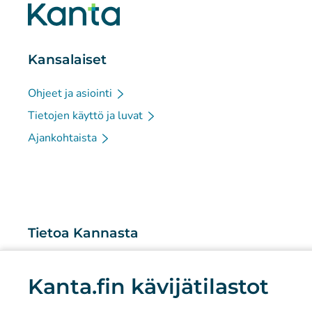
Kansalaiset
Ohjeet ja asiointi
Tietojen käyttö ja luvat
Ajankohtaista
Tietoa Kannasta
Mitä Kanta-palvelut ovat?
Kanta.fin kävijätilastot
Tutkimus ja tiedolla johtaminen
Tilastot