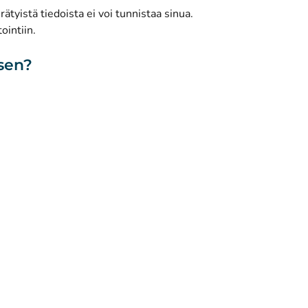
ätyistä tiedoista ei voi tunnistaa sinua.
ointiin.
isen?
toa sivustosta
Saavutettavuus
Evästeet