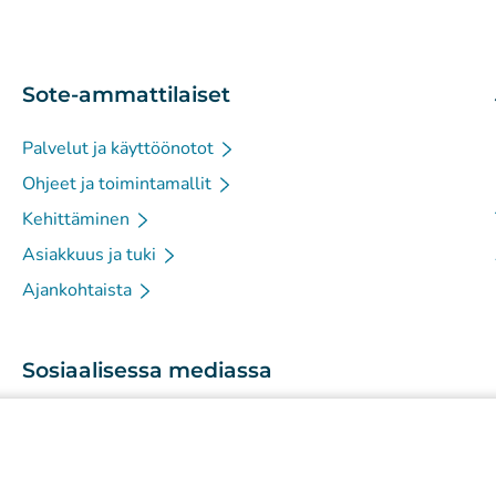
Sote-ammattilaiset
Palvelut ja käyttöönotot
Ohjeet ja toimintamallit
Kehittäminen
Asiakkuus ja tuki
Ajankohtaista
Sosiaalisessa mediassa
(
Avautuu uuteen välilehteen
)
Instagram
(
Avautuu uuteen välilehteen
)
LinkedIn
(
Avautuu uuteen välilehteen
)
Facebook