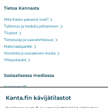
Tietoa Kannasta
Mitä Kanta-palvelut ovat?
Tutkimus ja tiedolla johtaminen
Tilastot
Tietosuoja ja saavutettavuus
Materiaalipankki
Viestintä ja sosiaalinen media
Yhteystiedot
Sosiaalisessa mediassa
(
Avautuu uuteen välilehteen
)
Instagram
(
Avautuu uuteen välilehteen
)
LinkedIn
Kanta.fin kävijätilastot
(
Avautuu uuteen välilehteen
)
Facebook