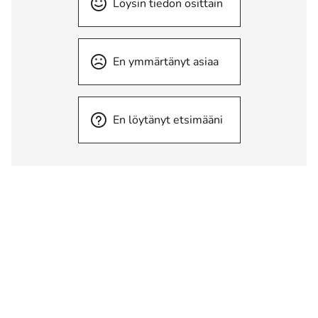
Löysin tiedon osittain
En ymmärtänyt asiaa
En löytänyt etsimääni