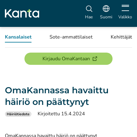
Avaa vali
Hae
Suomi
Valikko
Kansalaiset
Sote-ammattilaiset
Kehittäjät
(avautuu uuteen ikku
Kirjaudu OmaKantaan
OmaKannassa havaittu
häiriö on päättynyt
Kirjoitettu 15.4.2024
Häiriötiedote
OmaKannassa havaittu häiriö on päättynyt