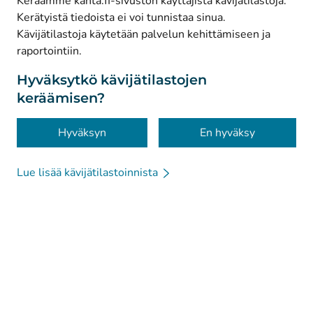
Keräämme kanta.fi-sivuston käyttäjistä kävijätilastoja.
Kerätyistä tiedoista ei voi tunnistaa sinua.
© Kanta-Palvelut, Kansaneläkelaitos
Kävijätilastoja käytetään palvelun kehittämiseen ja
raportointiin.
Tietosuoja
Tietoa sivustosta
Hyväksytkö kävijätilastojen
keräämisen?
Saavutettavuus
Evästeet
Hyväksyn
En hyväksy
Lue lisää kävijätilastoinnista