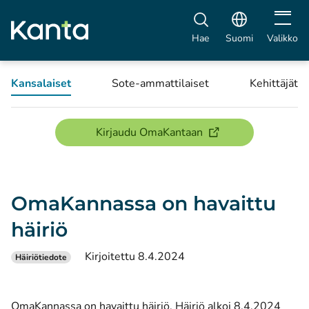
Avaa vali
Hae
Suomi
Valikko
Kansalaiset
Sote-ammattilaiset
Kehittäjät
(avautuu uuteen ikku
Kirjaudu OmaKantaan
OmaKannassa on havaittu
häiriö
Kirjoitettu 8.4.2024
Häiriötiedote
OmaKannassa on havaittu häiriö. Häiriö alkoi 8.4.2024