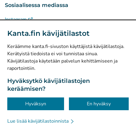
Sosiaalisessa mediassa
(
Avautuu uuteen välilehteen
)
Instagram
(
Avautuu uuteen välilehteen
)
LinkedIn
Kanta.fin kävijätilastot
(
Avautuu uuteen välilehteen
)
Facebook
Keräämme kanta.fi-sivuston käyttäjistä kävijätilastoja.
Kerätyistä tiedoista ei voi tunnistaa sinua.
© Kanta-Palvelut, Kansaneläkelaitos
Kävijätilastoja käytetään palvelun kehittämiseen ja
raportointiin.
Tietosuoja
Tietoa sivustosta
Hyväksytkö kävijätilastojen
keräämisen?
Saavutettavuus
Evästeet
Hyväksyn
En hyväksy
Lue lisää kävijätilastoinnista