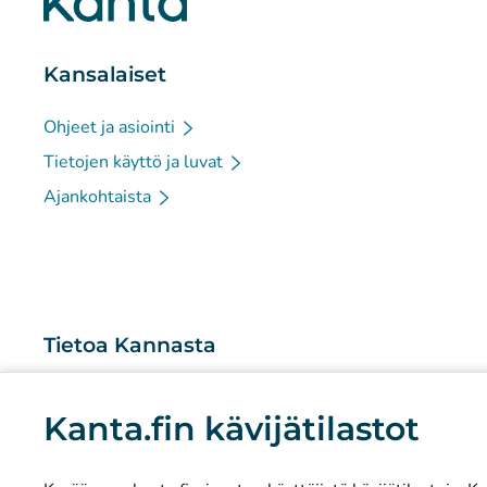
Kansalaiset
Ohjeet ja asiointi
Tietojen käyttö ja luvat
Ajankohtaista
Tietoa Kannasta
Mitä Kanta-palvelut ovat?
Kanta.fin kävijätilastot
Tutkimus ja tiedolla johtaminen
Tilastot