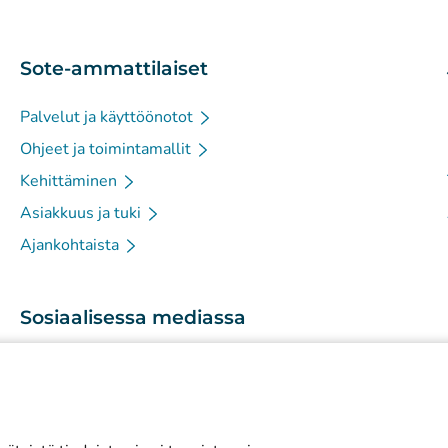
Sote-ammattilaiset
Palvelut ja käyttöönotot
Ohjeet ja toimintamallit
Kehittäminen
Asiakkuus ja tuki
Ajankohtaista
Sosiaalisessa mediassa
(
Avautuu uuteen välilehteen
)
Instagram
(
Avautuu uuteen välilehteen
)
LinkedIn
(
Avautuu uuteen välilehteen
)
Facebook