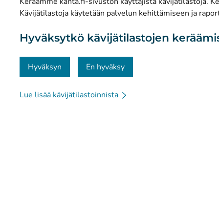
Keräämme kanta.fi-sivuston käyttäjistä kävijätilastoja. Ker
Tietosuoja ja saavutettavuus
Kävijätilastoja käytetään palvelun kehittämiseen ja raport
Materiaalipankki
Hyväksytkö kävijätilastojen kerääm
Viestintä ja sosiaalinen media
Yhteystiedot
Hyväksyn
En hyväksy
Lue lisää kävijätilastoinnista
© Kanta-Palvelut, Kansaneläkelaitos
Tietosuoja
Tie