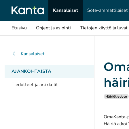
Kansalaiset
Sote-ammattilaiset
Etusivu
Ohjeet ja asiointi
Tietojen käyttö ja luvat
Kansalaiset
Oma
AJANKOHTAISTA
häir
Tiedotteet ja artikkelit
Häiriötiedote
OmaKanta-pa
Häiriö alkoi