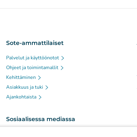
Sote-ammattilaiset
Palvelut ja käyttöönotot
Ohjeet ja toimintamallit
Kehittäminen
Asiakkuus ja tuki
Ajankohtaista
Sosiaalisessa mediassa
(
Avautuu uuteen välilehteen
)
Instagram