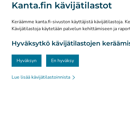
Kanta.fin kävijätilastot
Tutkimus ja tiedolla johtaminen
Tilastot
Keräämme kanta.fi-sivuston käyttäjistä kävijätilastoja. Ker
Tietosuoja ja saavutettavuus
Kävijätilastoja käytetään palvelun kehittämiseen ja raport
Materiaalipankki
Hyväksytkö kävijätilastojen kerääm
Viestintä ja sosiaalinen media
Yhteystiedot
Hyväksyn
En hyväksy
Lue lisää kävijätilastoinnista
© Kanta-Palvelut, Kansaneläkelaitos
Tietosuoja
Tie