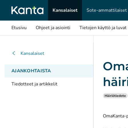
Kansalaiset
Sote-ammattilaiset
Etusivu
Ohjeet ja asiointi
Tietojen käyttö ja luvat
Kansalaiset
Oma
AJANKOHTAISTA
häir
Tiedotteet ja artikkelit
Häiriötiedote
OmaKanta-pa