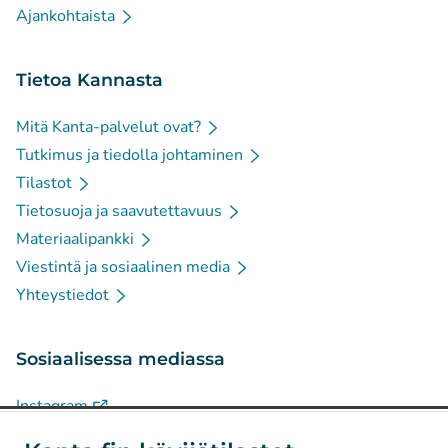
Ajankohtaista
Tietoa Kannasta
Mitä Kanta-palvelut ovat?
Tutkimus ja tiedolla johtaminen
Tilastot
Tietosuoja ja saavutettavuus
Materiaalipankki
Viestintä ja sosiaalinen media
Yhteystiedot
Sosiaalisessa mediassa
(
Avautuu uuteen välilehteen
)
Instagram
(
Avautuu uuteen välilehteen
)
LinkedIn