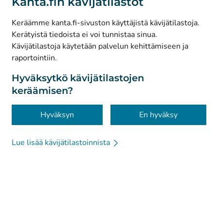
Kanta.fin kävijätilastot
(
Avautuu uuteen välilehteen
)
Facebook
Keräämme kanta.fi-sivuston käyttäjistä kävijätilastoja.
Kerätyistä tiedoista ei voi tunnistaa sinua.
© Kanta-Palvelut, Kansaneläkelaitos
Kävijätilastoja käytetään palvelun kehittämiseen ja
raportointiin.
Tietosuoja
Tietoa sivustosta
Hyväksytkö kävijätilastojen
keräämisen?
Saavutettavuus
Evästeet
Hyväksyn
En hyväksy
Lue lisää kävijätilastoinnista