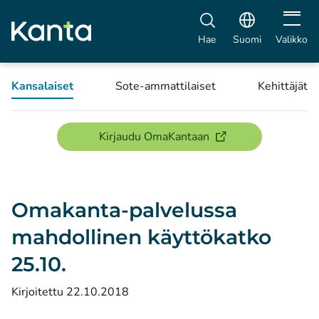
Avaa vali
Hae
Suomi
Valikko
Kansalaiset
Sote-ammattilaiset
Kehittäjät
(avautuu uuteen ikku
Kirjaudu OmaKantaan
Omakanta-palvelussa
mahdollinen käyttökatko
25.10.
Kirjoitettu 22.10.2018