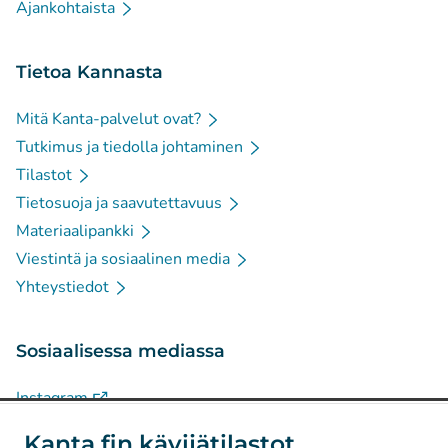
Ajankohtaista
Tietoa Kannasta
Mitä Kanta-palvelut ovat?
Tutkimus ja tiedolla johtaminen
Tilastot
Tietosuoja ja saavutettavuus
Materiaalipankki
Viestintä ja sosiaalinen media
Yhteystiedot
Sosiaalisessa mediassa
(
Avautuu uuteen välilehteen
)
Instagram
(
Avautuu uuteen välilehteen
)
LinkedIn
Kanta.fin kävijätilastot