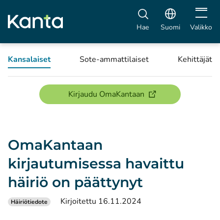
Avaa vali
Hae
Suomi
Valikko
Kansalaiset
Sote-ammattilaiset
Kehittäjät
(avautuu uuteen ikku
Kirjaudu OmaKantaan
OmaKantaan
kirjautumisessa havaittu
häiriö on päättynyt
Kirjoitettu 16.11.2024
Häiriötiedote