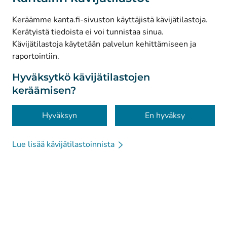
(
Avautuu uuteen välilehteen
)
Facebook
Keräämme kanta.fi-sivuston käyttäjistä kävijätilastoja.
Kerätyistä tiedoista ei voi tunnistaa sinua.
© Kanta-Palvelut, Kansaneläkelaitos
Kävijätilastoja käytetään palvelun kehittämiseen ja
raportointiin.
Tietosuoja
Tietoa sivustosta
Hyväksytkö kävijätilastojen
keräämisen?
Saavutettavuus
Evästeet
Hyväksyn
En hyväksy
Lue lisää kävijätilastoinnista