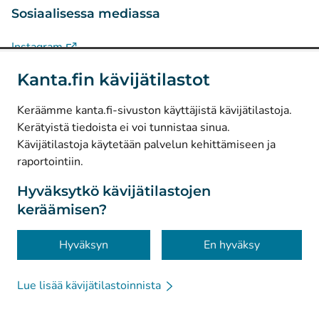
Sosiaalisessa mediassa
(
Avautuu uuteen välilehteen
)
Instagram
(
Avautuu uuteen välilehteen
)
LinkedIn
Kanta.fin kävijätilastot
(
Avautuu uuteen välilehteen
)
Facebook
Keräämme kanta.fi-sivuston käyttäjistä kävijätilastoja.
Kerätyistä tiedoista ei voi tunnistaa sinua.
© Kanta-Palvelut, Kansaneläkelaitos
Kävijätilastoja käytetään palvelun kehittämiseen ja
raportointiin.
Tietosuoja
Tietoa sivustosta
Hyväksytkö kävijätilastojen
keräämisen?
Saavutettavuus
Evästeet
Hyväksyn
En hyväksy
Lue lisää kävijätilastoinnista