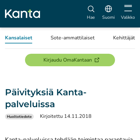
Avaa vali
Hae
Suomi
Valikko
Kansalaiset
Sote-ammattilaiset
Kehittäjät
(avautuu uuteen ikku
Kirjaudu OmaKantaan
Päivityksiä Kanta-
palveluissa
Kirjoitettu 14.11.2018
Huoltotiedote
Kanta-palveluissa tehdään toimintaa parantavia