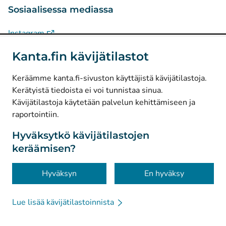
Sosiaalisessa mediassa
(
Avautuu uuteen välilehteen
)
Instagram
(
Avautuu uuteen välilehteen
)
LinkedIn
Kanta.fin kävijätilastot
(
Avautuu uuteen välilehteen
)
Facebook
Keräämme kanta.fi-sivuston käyttäjistä kävijätilastoja.
Kerätyistä tiedoista ei voi tunnistaa sinua.
© Kanta-Palvelut, Kansaneläkelaitos
Kävijätilastoja käytetään palvelun kehittämiseen ja
raportointiin.
Tietosuoja
Tietoa sivustosta
Hyväksytkö kävijätilastojen
keräämisen?
Saavutettavuus
Evästeet
Hyväksyn
En hyväksy
Lue lisää kävijätilastoinnista