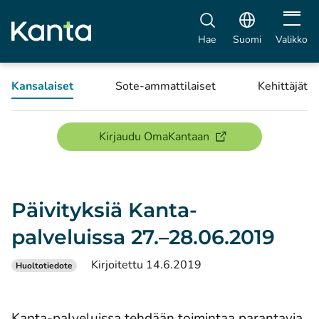
Avaa vali
Hae
Suomi
Valikko
Kansalaiset
Sote-ammattilaiset
Kehittäjät
(avautuu uuteen ikku
Kirjaudu OmaKantaan
Päivityksiä Kanta-
palveluissa 27.–28.06.2019
Kirjoitettu 14.6.2019
Huoltotiedote
Kanta-palveluissa tehdään toimintaa parantavia