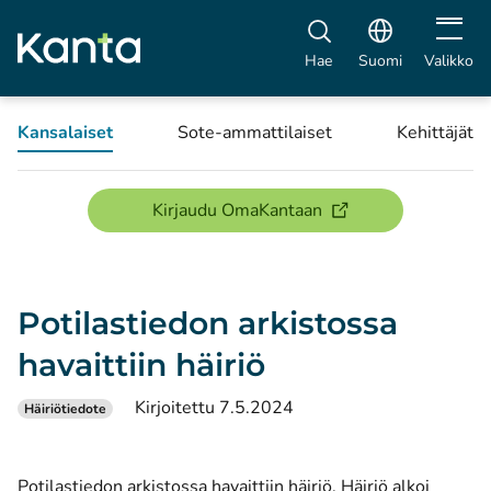
Avaa vali
Hae
Suomi
Valikko
Kansalaiset
Sote-ammattilaiset
Kehittäjät
(avautuu uuteen ikku
Kirjaudu OmaKantaan
Potilastiedon arkistossa
havaittiin häiriö
Kirjoitettu 7.5.2024
Häiriötiedote
Potilastiedon arkistossa havaittiin häiriö. Häiriö alkoi