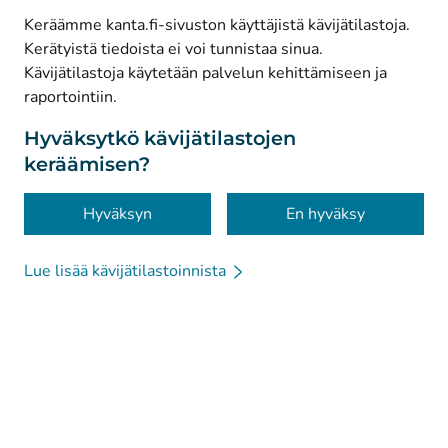
Keräämme kanta.fi-sivuston käyttäjistä kävijätilastoja.
Kerätyistä tiedoista ei voi tunnistaa sinua.
© Kanta-Palvelut, Kansaneläkelaitos
Kävijätilastoja käytetään palvelun kehittämiseen ja
raportointiin.
Tietosuoja
Tietoa sivustosta
Hyväksytkö kävijätilastojen
keräämisen?
Saavutettavuus
Evästeet
Hyväksyn
En hyväksy
Lue lisää kävijätilastoinnista