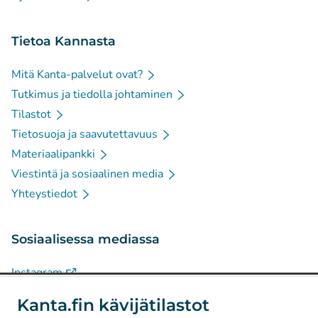
Tietoa Kannasta
Mitä Kanta-palvelut ovat?
Tutkimus ja tiedolla johtaminen
Tilastot
Tietosuoja ja saavutettavuus
Materiaalipankki
Viestintä ja sosiaalinen media
Yhteystiedot
Sosiaalisessa mediassa
(
Avautuu uuteen välilehteen
)
Instagram
(
Avautuu uuteen välilehteen
)
LinkedIn
Kanta.fin kävijätilastot
(
Avautuu uuteen välilehteen
)
Facebook