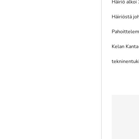
Häiriö alkoi
Häiriöstä jo
Pahoittelem
Kelan Kanta
tekninentuk