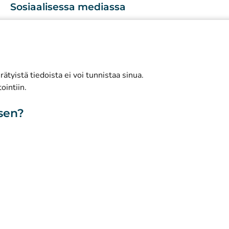
Sosiaalisessa mediassa
(
Avautuu uuteen välilehteen
)
Instagram
(
Avautuu uuteen välilehteen
)
LinkedIn
(
Avautuu uuteen välilehteen
)
Facebook
ätyistä tiedoista ei voi tunnistaa sinua.
ointiin.
isen?
toa sivustosta
Saavutettavuus
Evästeet