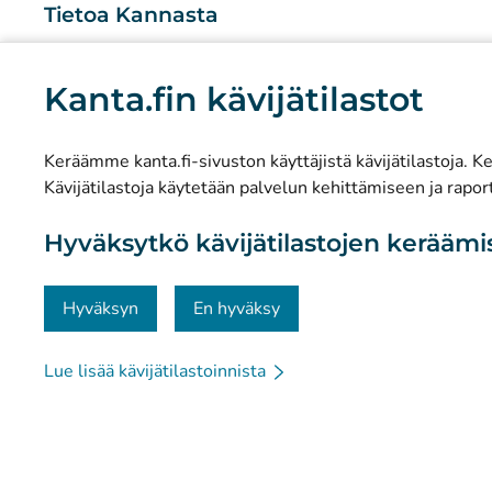
Tietoa Kannasta
Mitä Kanta-palvelut ovat?
Kanta.fin kävijätilastot
Tutkimus ja tiedolla johtaminen
Tilastot
Keräämme kanta.fi-sivuston käyttäjistä kävijätilastoja. Ker
Tietosuoja ja saavutettavuus
Kävijätilastoja käytetään palvelun kehittämiseen ja raport
Materiaalipankki
Hyväksytkö kävijätilastojen kerääm
Viestintä ja sosiaalinen media
Yhteystiedot
Hyväksyn
En hyväksy
Lue lisää kävijätilastoinnista
© Kanta-Palvelut, Kansaneläkelaitos
Tietosuoja
Tie