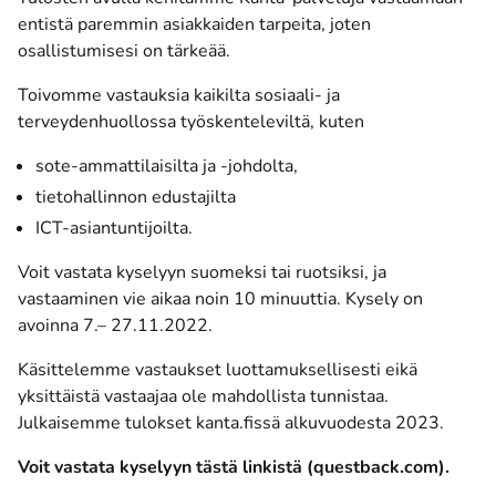
entistä paremmin asiakkaiden tarpeita, joten
osallistumisesi on tärkeää.
Toivomme vastauksia kaikilta sosiaali- ja
terveydenhuollossa työskenteleviltä, kuten
sote-ammattilaisilta ja -johdolta,
tietohallinnon edustajilta
ICT-asiantuntijoilta.
Voit vastata kyselyyn suomeksi tai ruotsiksi, ja
vastaaminen vie aikaa noin 10 minuuttia. Kysely on
avoinna 7.– 27.11.2022.
Käsittelemme vastaukset luottamuksellisesti eikä
yksittäistä vastaajaa ole mahdollista tunnistaa.
Julkaisemme tulokset kanta.fissä alkuvuodesta 2023.
(avau
Voit vastata kyselyyn tästä linkistä (questback.com)
.