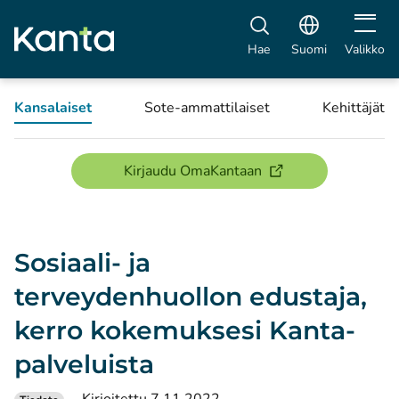
Avaa vali
Hae
Suomi
Valikko
Kansalaiset
Sote-ammattilaiset
Kehittäjät
(avautuu uuteen ikku
Kirjaudu OmaKantaan
Sosiaali- ja
terveydenhuollon edustaja,
kerro kokemuksesi Kanta-
palveluista