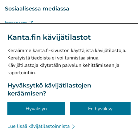
Sosiaalisessa mediassa
(
Avautuu uuteen välilehteen
)
Instagram
(
Avautuu uuteen välilehteen
)
LinkedIn
Kanta.fin kävijätilastot
(
Avautuu uuteen välilehteen
)
Facebook
Keräämme kanta.fi-sivuston käyttäjistä kävijätilastoja.
Kerätyistä tiedoista ei voi tunnistaa sinua.
© Kanta-Palvelut, Kansaneläkelaitos
Kävijätilastoja käytetään palvelun kehittämiseen ja
raportointiin.
Tietosuoja
Tietoa sivustosta
Hyväksytkö kävijätilastojen
keräämisen?
Saavutettavuus
Evästeet
Hyväksyn
En hyväksy
Lue lisää kävijätilastoinnista