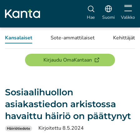
Avaa vali
Hae
Suomi
Valikko
Kansalaiset
Sote-ammattilaiset
Kehittäjät
(avautuu uuteen ikku
Kirjaudu OmaKantaan
Sosiaalihuollon
asiakastiedon arkistossa
havaittu häiriö on päättynyt
Kirjoitettu 8.5.2024
Häiriötiedote