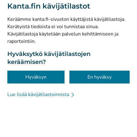
(
Avautuu uuteen välilehteen
)
LinkedIn
Kanta.fin kävijätilastot
(
Avautuu uuteen välilehteen
)
Facebook
Keräämme kanta.fi-sivuston käyttäjistä kävijätilastoja.
Kerätyistä tiedoista ei voi tunnistaa sinua.
© Kanta-Palvelut, Kansaneläkelaitos
Kävijätilastoja käytetään palvelun kehittämiseen ja
raportointiin.
Tietosuoja
Tietoa sivustosta
Hyväksytkö kävijätilastojen
keräämisen?
Saavutettavuus
Evästeet
Hyväksyn
En hyväksy
Lue lisää kävijätilastoinnista