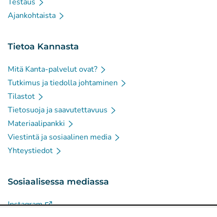
Testaus
Ajankohtaista
Tietoa Kannasta
Mitä Kanta-palvelut ovat?
Tutkimus ja tiedolla johtaminen
Tilastot
Tietosuoja ja saavutettavuus
Materiaalipankki
Viestintä ja sosiaalinen media
Yhteystiedot
Sosiaalisessa mediassa
(
Avautuu uuteen välilehteen
)
Instagram