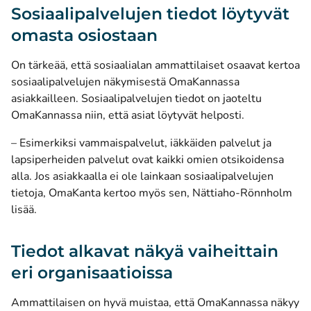
Sosiaalipalvelujen tiedot löytyvät
omasta osiostaan
On tärkeää, että sosiaalialan ammattilaiset osaavat kertoa
sosiaalipalvelujen näkymisestä OmaKannassa
asiakkailleen. Sosiaalipalvelujen tiedot on jaoteltu
OmaKannassa niin, että asiat löytyvät helposti.
– Esimerkiksi vammaispalvelut, iäkkäiden palvelut ja
lapsiperheiden palvelut ovat kaikki omien otsikoidensa
alla. Jos asiakkaalla ei ole lainkaan sosiaalipalvelujen
tietoja, OmaKanta kertoo myös sen, Nättiaho-Rönnholm
lisää.
Tiedot alkavat näkyä vaiheittain
eri organisaatioissa
Ammattilaisen on hyvä muistaa, että OmaKannassa näkyy