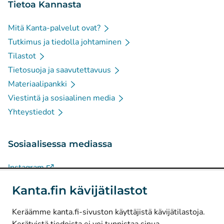
Tietoa Kannasta
Mitä Kanta-palvelut ovat?
Tutkimus ja tiedolla johtaminen
Tilastot
Tietosuoja ja saavutettavuus
Materiaalipankki
Viestintä ja sosiaalinen media
Yhteystiedot
Sosiaalisessa mediassa
(
Avautuu uuteen välilehteen
)
Instagram
(
Avautuu uuteen välilehteen
)
LinkedIn
Kanta.fin kävijätilastot
(
Avautuu uuteen välilehteen
)
Facebook
Keräämme kanta.fi-sivuston käyttäjistä kävijätilastoja.