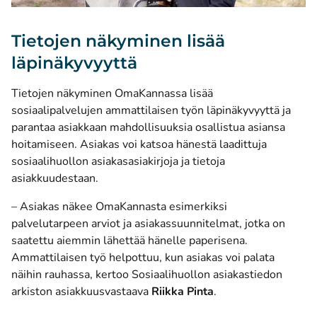
Tietojen näkyminen lisää
läpinäkyvyyttä
Tietojen näkyminen OmaKannassa lisää
sosiaalipalvelujen ammattilaisen työn läpinäkyvyyttä ja
parantaa asiakkaan mahdollisuuksia osallistua asiansa
hoitamiseen. Asiakas voi katsoa hänestä laadittuja
sosiaalihuollon asiakasasiakirjoja ja tietoja
asiakkuudestaan.
– Asiakas näkee OmaKannasta esimerkiksi
palvelutarpeen arviot ja asiakassuunnitelmat, jotka on
saatettu aiemmin lähettää hänelle paperisena.
Ammattilaisen työ helpottuu, kun asiakas voi palata
näihin rauhassa, kertoo Sosiaalihuollon asiakastiedon
arkiston asiakkuusvastaava
Riikka Pinta
.