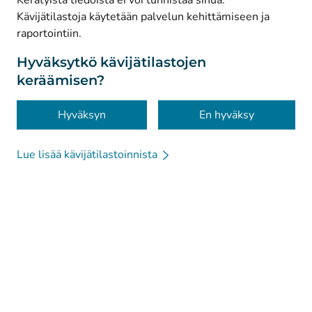
Kerätyistä tiedoista ei voi tunnistaa sinua.
© Kanta-Palvelut, Kansaneläkelaitos
Kävijätilastoja käytetään palvelun kehittämiseen ja
raportointiin.
Tietosuoja
Tietoa sivustosta
Hyväksytkö kävijätilastojen
keräämisen?
Saavutettavuus
Evästeet
Hyväksyn
En hyväksy
Lue lisää kävijätilastoinnista