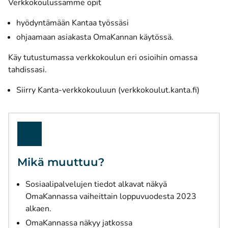
Verkkokoulussamme opit
hyödyntämään Kantaa työssäsi
ohjaamaan asiakasta OmaKannan käytössä.
Käy tutustumassa verkkokoulun eri osioihin omassa
tahdissasi.
(avautu
Siirry Kanta-verkkokouluun (verkkokoulut.kanta.fi)
Mikä muuttuu?
Sosiaalipalvelujen tiedot alkavat näkyä
OmaKannassa vaiheittain loppuvuodesta 2023
alkaen.
OmaKannassa näkyy jatkossa