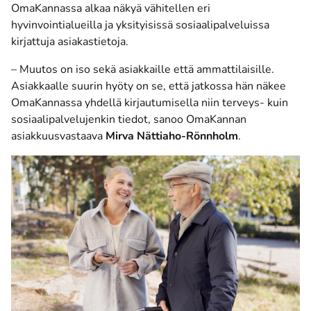
OmaKannassa alkaa näkyä vähitellen eri
hyvinvointialueilla ja yksityisissä sosiaalipalveluissa
kirjattuja asiakastietoja.
– Muutos on iso sekä asiakkaille että ammattilaisille.
Asiakkaalle suurin hyöty on se, että jatkossa hän näkee
OmaKannassa yhdellä kirjautumisella niin terveys- kuin
sosiaalipalvelujenkin tiedot, sanoo OmaKannan
asiakkuusvastaava
Mirva Nättiaho-Rönnholm
.