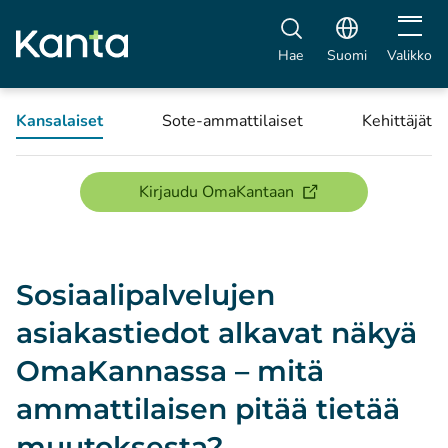
Avaa vali
Hae
Suomi
Valikko
Kansalaiset
Sote-ammattilaiset
Kehittäjät
(avautuu uuteen ikku
Kirjaudu OmaKantaan
Sosiaalipalvelujen
asiakastiedot alkavat näkyä
OmaKannassa – mitä
ammattilaisen pitää tietää
muutoksesta?