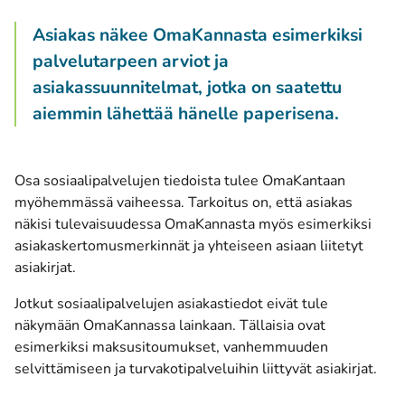
Asiakas näkee OmaKannasta esimerkiksi
palvelutarpeen arviot ja
asiakassuunnitelmat, jotka on saatettu
aiemmin lähettää hänelle paperisena.
Osa sosiaalipalvelujen tiedoista tulee OmaKantaan
myöhemmässä vaiheessa. Tarkoitus on, että asiakas
näkisi tulevaisuudessa OmaKannasta myös esimerkiksi
asiakaskertomusmerkinnät ja yhteiseen asiaan liitetyt
asiakirjat.
Jotkut sosiaalipalvelujen asiakastiedot eivät tule
näkymään OmaKannassa lainkaan. Tällaisia ovat
esimerkiksi maksusitoumukset, vanhemmuuden
selvittämiseen ja turvakotipalveluihin liittyvät asiakirjat.