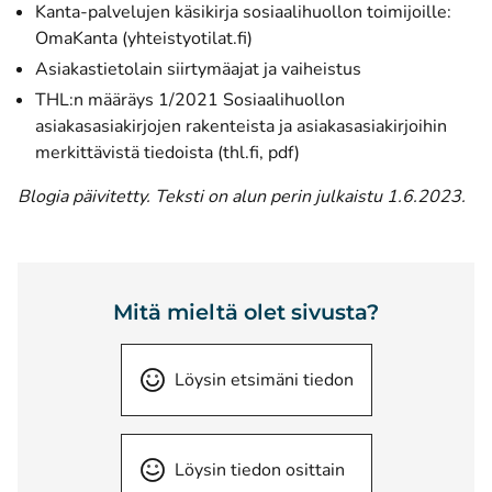
Kanta-palvelujen käsikirja sosiaalihuollon toimijoille:
(avautuu uuteen ikkunaan)
OmaKanta (yhteistyotilat.fi)
Asiakastietolain siirtymäajat ja vaiheistus
THL:n määräys 1/2021 Sosiaalihuollon
asiakasasiakirjojen rakenteista ja asiakasasiakirjoihin
(avautuu uuteen ikkunaa
merkittävistä tiedoista (thl.fi, pdf)
Blogia päivitetty. Teksti on alun perin julkaistu 1.6.2023.
Mitä mieltä olet sivusta?
Löysin etsimäni tiedon
Löysin tiedon osittain